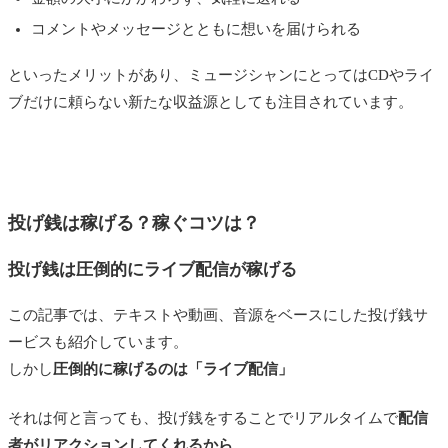
note｜総合力が高い
コメントやメッセージとともに想いを届けられる
OFUSE（オフセ）｜投げ銭ファンメール
といったメリットがあり、ミュージシャンにとってはCDやライ
codoc（コードク）｜ホームページに投げ銭を
ブだけに頼らない新たな収益源としても注目されています。
導入
pring（プリン）｜個人間送金アプリ
投げ銭サービス全13選 比較表｜ミュージシャンにお
すすめはYouTube Live
投げ銭は稼げる？稼ぐコツは？
まとめ｜投げ銭だけでミュージシャンが稼ぐのは難
投げ銭は圧倒的にライブ配信が稼げる
しい
この記事では、テキストや動画、音源をベースにした投げ銭サ
ービスも紹介しています。
しかし
圧倒的に稼げるのは「ライブ配信」
それは何と言っても、投げ銭をすることでリアルタイムで
配信
者がリアクションしてくれるから
。