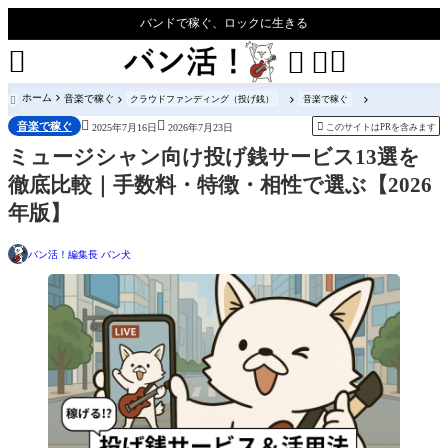
バンドで稼ぐ、ロックに生きる




ホーム
音楽で稼ぐ
クラウドファンディング（投げ銭）
音楽で稼ぐ



音楽で稼ぐ

このサイトはPRを含みます
2025年7月16日
2026年7月23日
ミュージシャン向け投げ銭サービス13選を
徹底比較｜手数料・特徴・相性で選ぶ【2026
年版】
バン活！編集長 バン犬