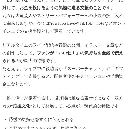
「投げ銭（なげせん）」とは、好きな配信者やクリエイターに
YouTube Live（スーパーチャット）
対して、
お金を投げるように気軽に送る支援のこと
です。
元々は大道芸人やストリートパフォーマーへの小銭の投げ入れ
TikTok Live（ギフティング）
に由来しますが、今ではYouTube LiveやTikTok、noteなどオンラ
Instagram Live（バッヂ機能）
イン上での支援手段として定着しています。
ツイキャス（X）
リアルタイムのライブ配信や音源の公開、イラスト・文章など
投げ銭サービスのあるライブ配信アプリ３選
の創作に対して、
ファンが「いいね！」の気持ちを金銭で伝え
17LIVE（イチナナ）｜ユーザー最大級
られる
のが最大の特徴です。
たとえば、ライブ中に視聴者が「スーパーチャット」や「ギフ
Pococha（ポコチャ）｜時給制の報酬も
ティング」で支援すると、配信者側のモチベーションや活動資
ふわっち
金になります。
その他、投げ銭機能があるサービス6選
「推し活」が定着する中、投げ銭は単なる寄付ではなく、双方
Bandcamp（バンドキャンプ）｜海外向け
向の“
応援文化
”として発展している点が、現代的な特徴です。
Spotify Fan Support（旧：Fan Funding）｜アー
応援の気持ちをすぐに伝えられる
ティストページに投げ銭を導入
金額の大小にかかわらず、気軽に送れる