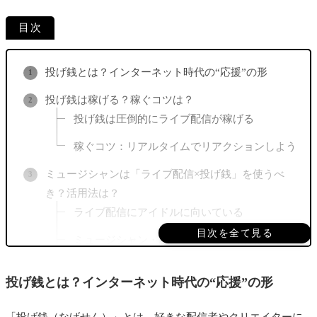
目次
投げ銭とは？インターネット時代の“応援”の形
投げ銭は稼げる？稼ぐコツは？
投げ銭は圧倒的にライブ配信が稼げる
稼ぐコツ：リアルタイムでリアクションしよう
ミュージシャンは「ライブ配信×投げ銭」を使うべ
き？活用法は？
ライブ配信にアイドルに向いている
目次を全て見る
ミュージシャン・バンドマンとの相性はいまい
ち△
投げ銭とは？インターネット時代の“応援”の形
オンラインストリートライブを開催しよう
主要SNSの投げ銭サービス４選