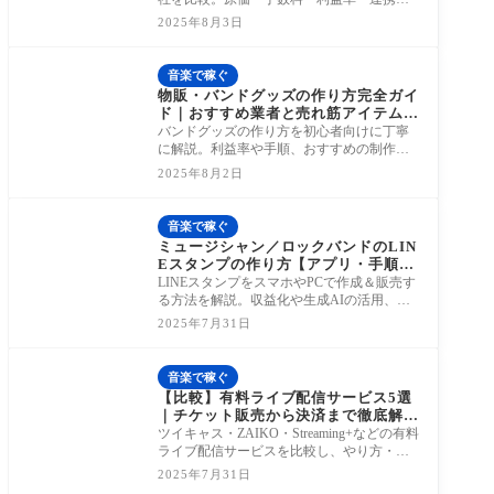
法まで徹底解説。あなたに最適なサービス
2025年8月3日
が見
音楽で稼ぐ
物販・バンドグッズの作り方完全ガイ
ド｜おすすめ業者と売れ筋アイテムを
紹介！
バンドグッズの作り方を初心者向けに丁寧
に解説。利益率や手順、おすすめの制作業
者・売れ筋アイテムを徹底紹介します。
2025年8月2日
音楽で稼ぐ
ミュージシャン／ロックバンドのLIN
Eスタンプの作り方【アプリ・手順・
収益化】
LINEスタンプをスマホやPCで作成＆販売す
る方法を解説。収益化や生成AIの活用、バ
ンド事例も紹介！
2025年7月31日
音楽で稼ぐ
【比較】有料ライブ配信サービス5選
｜チケット販売から決済まで徹底解説
【2025年版】
ツイキャス・ZAIKO・Streaming+などの有料
ライブ配信サービスを比較し、やり方・決
済方法・インディーズバンド向けの現実的
2025年7月31日
選択肢も紹