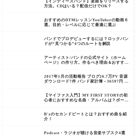
【インディーズバンド】楽曲をリリースする
方法。CDはいる？配信だけでOK？
おすすめのDTMレッスンYouTuberの動画６
選。目的・レベルに応じて最適に選ぶ
バンドでプロデビューするには？ロックバン
ドが“見つかる”4つのルートを解説
アーティスト/バンドの公式サイト（ホーム
ページ）の作り方。作るべき理由＆おすすめ
サイト作成サービス3選
2017年1月の活動報告 ブログ26.7万PV 音源
ダウンロード7件 バンド家計簿－36597円 フ
リーランスデビュー月でした
【マイファス入門】MY FIRST STORYの初
心者におすすめな名曲・アルバムは？ボーカ
ルHiroの魅力に迫る！
B'zのセカンドビートとは？おすすめ曲を紹
介！
Podcast・ラジオが聴ける音楽サブスク4選