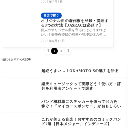
し、初心者にもわかりやすく解説します。
2025年7月5日
音楽で稼ぐ
オリジナル曲の著作権を登録・管理す
る3つの方法【JASRACは必須？】
個人のオリジナル曲を守るにはどうすれば
いい？著作権登録の有無や管理団体の使い
方、配布時の証明方法までインディーズで
2025年6月15日
もでき


1
2
他にもおすすめの記事
超絶うまい…！OKAMOTO’Sの魅力を語る
楽天ミュージックって実際どう？使い方・評
判を利用者アンケートで調査
バンド機材車にステッカーを張って10万円
稼ぐ！「マイカースポンサー」がおもしろい
これが笑える音楽！おすすめのコミックバン
ド7選【日本メジャー、インディーズ】