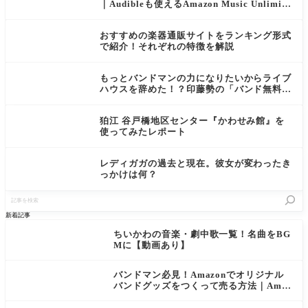
｜Audibleも使えるAmazon Music Unlimite
dがおすすめ
おすすめの楽器通販サイトをランキング形式
で紹介！それぞれの特徴を解説
もっとバンドマンの力になりたいからライブ
ハウスを辞めた！？印藤勢の「バンド無料相
談」がスゴイ
狛江 谷戸橋地区センター『かわせみ館』を
使ってみたレポート
レディガガの過去と現在。彼女が変わったき
っかけは何？
記
事
を
新着記事
検
索
ちいかわの音楽・劇中歌一覧！名曲をBG
Mに【動画あり】
バンドマン必見！Amazonでオリジナル
バンドグッズをつくって売る方法｜Amaz
on Merch on Demand