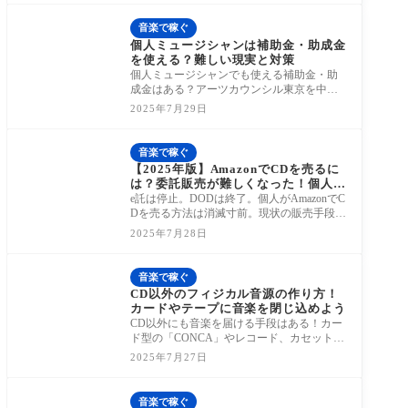
音楽で稼ぐ
個人ミュージシャンは補助金・助成金
を使える？難しい現実と対策
個人ミュージシャンでも使える補助金・助
成金はある？アーツカウンシル東京を中心
に、現実的な選択肢と注意点を紹介。
2025年7月29日
音楽で稼ぐ
【2025年版】AmazonでCDを売るに
は？委託販売が難しくなった！個人ミ
ュージシャンの選択肢は？
e託は停止。DODは終了。個人がAmazonでC
Dを売る方法は消滅寸前。現状の販売手段と
代替策を詳しく解説。
2025年7月28日
音楽で稼ぐ
CD以外のフィジカル音源の作り方！
カードやテープに音楽を閉じ込めよう
CD以外にも音楽を届ける手段はある！カー
ド型の「CONCA」やレコード、カセットな
ど、注目のフィジカルパッケージ3選を紹
2025年7月27日
介。モノと
音楽で稼ぐ