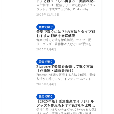
ト」とは？正しい書き方・英語表記一
覧・テンプレートを紹介
自主制作CD・配信リリースで必須の「クレ
ジット」作成マニュアル。Produced by、Mix
ing Engineerなどの英語表記一覧から、記載
2025年12月10日
順、著作権
音楽で稼ぐ
音楽で稼ぐには？9の方法とタイプ別
おすすめ戦略を徹底解説
音楽で稼ぐ方法を徹底解説。ライブ・配
信・グッズ・著作権収入など12の手法を整
理し、ロックバンドやシンガーソングライ
2025年9月6日
ター、作
音楽で稼ぐ
Piascoreで楽譜を販売して稼ぐ方法
【作曲家・編曲者向け】
Piascoreで楽譜を販売する方法を解説。登録
方法から稼ぐコツ、インディーズバンドの
グッズ活用まで紹介します。
2025年8月6日
音楽で稼ぐ
【2025年版】受注生産でオリジナル
グッズを作れるおすすめ3社を比較！
SUZURI・pixiv FACTORY・Up-Tの
受注生産でオリジナルグッズを作れる人気3
違いとは？
社を比較。原価・手数料・利益率・連携方