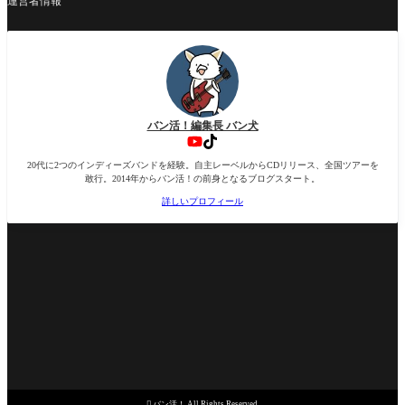
運営者情報
バン活！編集長 バン犬
20代に2つのインディーズバンドを経験。自主レーベルからCDリリース、全国ツアーを
敢行。2014年からバン活！の前身となるブログスタート。
詳しいプロフィール

バン活！ All Rights Reserved.