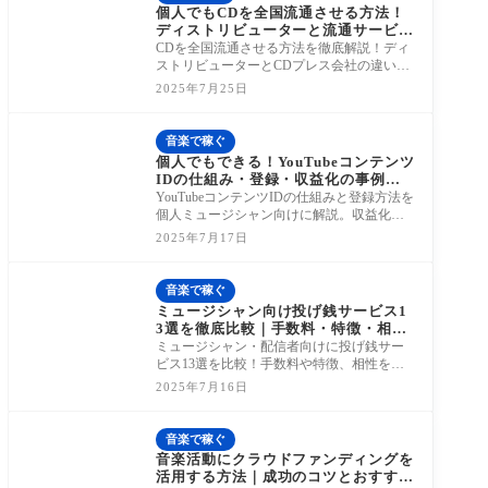
個人でもCDを全国流通させる方法！
ディストリビューターと流通サービス
の比較【実体験あり】
CDを全国流通させる方法を徹底解説！ディ
ストリビューターとCDプレス会社の違い
や、掛率・登録費用を比較。営業の実体験
2025年7月25日
も紹介。
音楽で稼ぐ
個人でもできる！YouTubeコンテンツ
IDの仕組み・登録・収益化の事例【2
025年版】
YouTubeコンテンツIDの仕組みと登録方法を
個人ミュージシャン向けに解説。収益化の
現実や成功事例、注意点まで網羅。
2025年7月17日
音楽で稼ぐ
ミュージシャン向け投げ銭サービス1
3選を徹底比較｜手数料・特徴・相性
で選ぶ【2026年版】
ミュージシャン・配信者向けに投げ銭サー
ビス13選を比較！手数料や特徴、相性を徹
底解説。2025年最新まとめ。
2025年7月16日
音楽で稼ぐ
音楽活動にクラウドファンディングを
活用する方法｜成功のコツとおすすめ