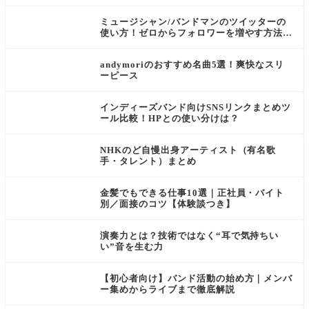
ミュージシャン/バンドマンのツイッターの
使い方！ゼロからフォロワーを増やす方法
【ツイート例付き】
andymoriのおすすめ名曲5選！爽快なスリ
ーピース
インディーズバンド向けSNSリンクまとめツ
ール比較！HPとの使い分けは？
NHKのど自慢出身アーティスト（有名歌
手・タレント）まとめ
金髪でもできる仕事10選｜正社員・バイト
別／面接のコツ【体験談つき】
演奏力とは？技術ではなく“耳で気持ちい
い”音を生む力
【初心者向け】バンド活動の始め方｜メンバ
ー集めからライブまで徹底解説