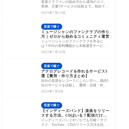
サイト5選
音楽クラファンの始め方から成功のコツ、
実例、主要5サービスの比較まで。初めてで
も安心して始められる完全ガイド。
2025年7月13日
音楽で稼ぐ
ミュージシャンのファンクラブの作り
方｜ゼロから始めるコミュニティ運営
ミュージシャンがファンクラブを作るに
は？SNSの有料機能から本格運営サービス
まで、始め方と注意点を丁寧に解説。
2025年7月12日
音楽で稼ぐ
アナログレコードを作れるサービス5
選【費用・作り方まとめ】
自分の音源をレコードにしたい方へ。国内5
社のサービスを比較し、費用・仕様・作り
方・販売方法まで徹底解説！
2025年7月9日
音楽で稼ぐ
【インディーズバンド】楽曲をリリー
スする方法。CDはいる？配信だけで
OK？
インディーズバンドやソロでも可能！サブ
スク、YouTube、CDのリリース方法を比較