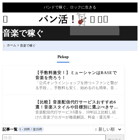
バンドで稼ぐ、ロックに生きる




音楽で稼ぐ
ホーム
音楽で稼ぐ

Pickup
【手数料激安！】ミューシャンはBASEで
音楽を売ろう！
「公式オンラインショップを持つ＝ファンと繋が
る手段」。手数料も安く、始めるのも簡単。音楽
を“売る力”を持ちたいミュージシ
【比較】音楽配信代行サービスおすすめ6
選！音楽スタイルや目標別に選ぶべきサー
ビスを紹介
音楽配信代行サービス6選を、10年以上比較し続
けた音楽ブロガーが徹底解説。料金・還元率・機
能・目標別におすすめを紹介！
記事一覧
1 - 20件 / 全25件
