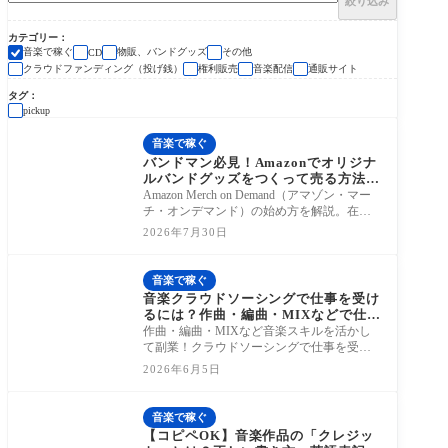
絞り込み
カテゴリー
音楽で稼ぐ
物販、バンドグッズ
その他
CD
クラウドファンディング（投げ銭）
権利販売
音楽配信
通販サイト
タグ
pickup
音楽で稼ぐ
バンドマン必見！Amazonでオリジナ
ルバンドグッズをつくって売る方法｜
Amazon Merch on Demand
Amazon Merch on Demand（アマゾン・マー
チ・オンデマンド）の始め方を解説。在庫
リスクなしでバンドグッズを販売できる仕
2026年7月30日
組みやメリッ
音楽で稼ぐ
音楽クラウドソーシングで仕事を受け
るには？作曲・編曲・MIXなどで仕事
ができる【2026年版】
作曲・編曲・MIXなど音楽スキルを活かし
て副業！クラウドソーシングで仕事を受け
る方法とおすすめサービスを解説。
2026年6月5日
音楽で稼ぐ
【コピペOK】音楽作品の「クレジッ