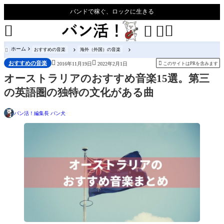
バンドで稼ぐ、ロックに生きる




ホーム
おすすめの音楽
海外（外国）の音楽



おすすめの音楽

このサイトはPRを含みます
2016年11月19日
2022年2月1日
オーストラリアのおすすめ音楽15選。第三
の英語圏の独特の文化がある曲
バン活！編集長 バン犬