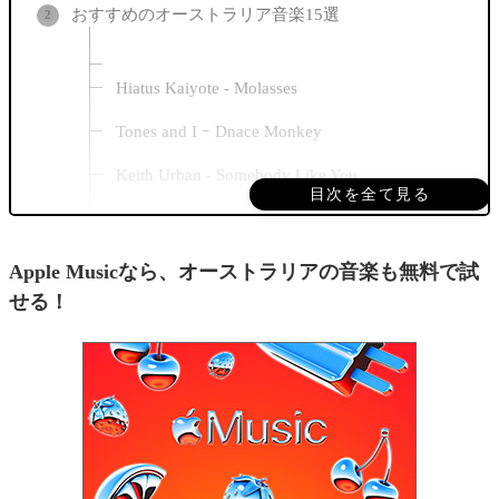
おすすめのオーストラリア音楽15選
Hiatus Kaiyote - Molasses
Tones and I ｰ Dnace Monkey
Keith Urban - Somebody Like You
目次を全て見る
Yothu Yindi - Tribal Voice
Gotye - Somebody That I Used To Know (feat.
Apple Musicなら、オーストラリアの音楽も無料で試
Kimbra)
せる！
The Avalanches - 'Since I Left You'
Delta Goodrem - Wings
Savage Garden - The Animal Song
AC/DC - For Those About To Rock (We Salute
You)