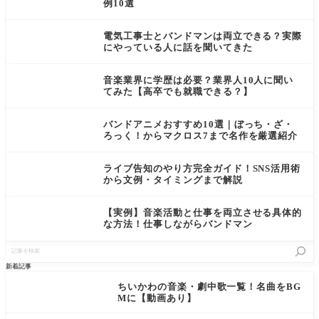
例10選
電気工事士とバンドマンは両立できる？実際
にやっている人に話を聞いてきた
音楽業界に学歴は必要？業界人10人に聞い
てみた【高卒でも就職できる？】
バンドアニメおすすめ10選｜ぼっち・ざ・
ろっく！からマクロス7まで名作を厳選紹介
ライブ告知のやり方完全ガイド！SNS活用術
から文例・タイミングまで解説
【実例】音楽活動と仕事を両立させる具体的
な方法！仕事しながらバンドマン
記
事
を
新着記事
検
索
ちいかわの音楽・劇中歌一覧！名曲をBG
Mに【動画あり】