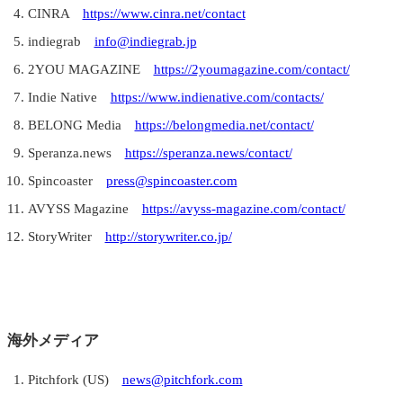
CINRA
https://www.cinra.net/contact
indiegrab
info@indiegrab.jp
2YOU MAGAZINE
https://2youmagazine.com/contact/
Indie Native
https://www.indienative.com/contacts/
BELONG Media
https://belongmedia.net/contact/
Speranza.news
https://speranza.news/contact/
Spincoaster
press@spincoaster.com
AVYSS Magazine
https://avyss-magazine.com/contact/
StoryWriter
http://storywriter.co.jp/
海外メディア
Pitchfork (US)
news@pitchfork.com