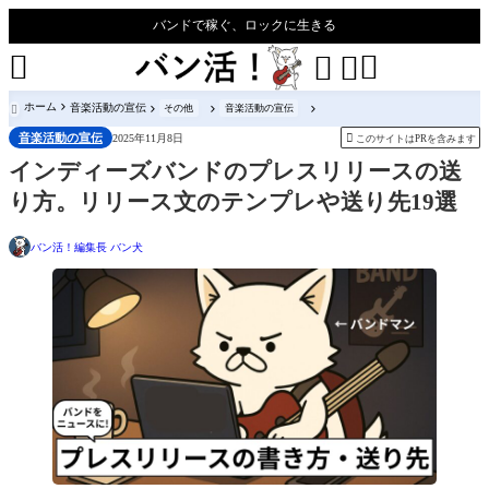
バンドで稼ぐ、ロックに生きる




ホーム
音楽活動の宣伝
その他
音楽活動の宣伝

音楽活動の宣伝

2025年11月8日
このサイトはPRを含みます
インディーズバンドのプレスリリースの送
り方。リリース文のテンプレや送り先19選
バン活！編集長 バン犬