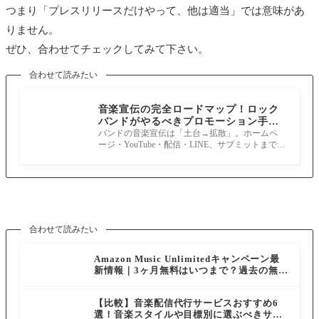
つまり「プレスリリースだけやって、他は適当」では意味があ
りません。
ぜひ、合わせてチェックしてみて下さい。
合わせて読みたい
音楽宣伝の完全ロードマップ！ロック
バンドがやるべきプロモーション手順
と優先順位
バンドの音楽宣伝は「土台→拡散」。ホームペ
ージ・YouTube・配信・LINE、サブミットまで優
先順位で解説。作戦会議用ToDoと印刷PDF付き
合わせて読みたい
Amazon Music Unlimitedキャンペーン最
新情報｜3ヶ月無料はいつまで？過去の無料
体験も解説
【比較】音楽配信代行サービスおすすめ6
選！音楽スタイルや目標別に選ぶべきサー