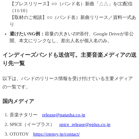
【プレスリリース】○○（バンド名）新曲「△△」を□□配信
（11/10）
【取材のご相談】○○（バンド名）新曲リリース／資料一式あ
り
避けたいNG例：
容量の大きいZIP添付、Google Driveが非公
開、本文にリンクなし、差出人名が個人名のみ。
インディーズバンドも送信可。主要音楽メディアの送
り先一覧
以下は、バンドのリリース情報を受け付けている主要メディア
の一覧です。
国内メディア
音楽ナタリー
release@natasha.co.jp
SPICE（イープラス）
spice_release@eplus.co.jp
OTOTOY
https://ototoy.jp/contact/