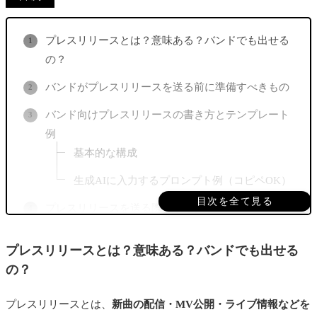
プレスリリースとは？意味ある？バンドでも出せる
の？
バンドがプレスリリースを送る前に準備すべきもの
バンド向けプレスリリースの書き方とテンプレート
例
基本的な構成
生成AIに入力するプロンプト例（コピペOK）
目次を全て見る
プレスリリースを送る際のポイント
インディーズバンドも送信可。主要音楽メディアの
プレスリリースとは？意味ある？バンドでも出せる
送り先一覧
の？
国内メディア
海外メディア
プレスリリースとは、
新曲の配信・MV公開・ライブ情報などを