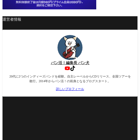
運営者情報
バン活！編集長 バン犬
20代に2つのインディーズバンドを経験。自主レーベルからCDリリース、全国ツアーを
敢行。2014年からバン活！の前身となるブログスタート。
詳しいプロフィール