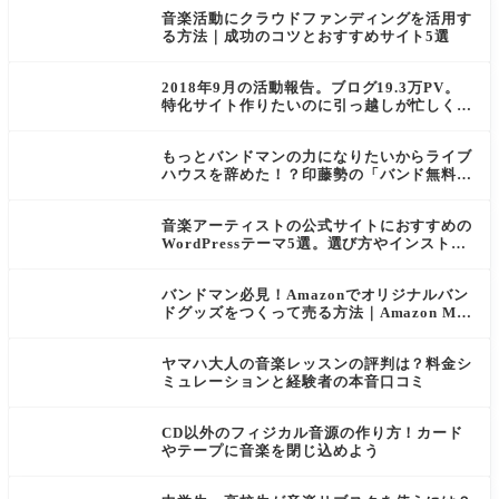
音楽活動にクラウドファンディングを活用す
る方法｜成功のコツとおすすめサイト5選
2018年9月の活動報告。ブログ19.3万PV。
特化サイト作りたいのに引っ越しが忙しくて
さ…
もっとバンドマンの力になりたいからライブ
ハウスを辞めた！？印藤勢の「バンド無料相
談」がスゴイ
音楽アーティストの公式サイトにおすすめの
WordPressテーマ5選。選び方やインストー
ルの方法も紹介
バンドマン必見！Amazonでオリジナルバン
ドグッズをつくって売る方法｜Amazon Mer
ch on Demand
ヤマハ大人の音楽レッスンの評判は？料金シ
ミュレーションと経験者の本音口コミ
CD以外のフィジカル音源の作り方！カード
やテープに音楽を閉じ込めよう