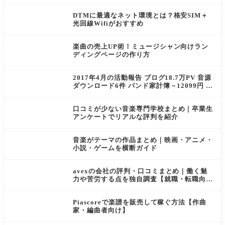
DTMに最適なネット環境とは？格安SIM＋
光回線Wifiがおすすめ
楽曲の売上UP術！ミュージシャン向けラン
ディングページの作り方
2017年4月の活動報告 ブログ18.7万PV 音源
ダウンロード6件 バンド家計簿－12099円 ヘ
イシーズのスポンサー決定！
口コミが少ない音楽専門学校まとめ｜卒業生
アンケートでリアルな評判を紹介
音楽がテーマの作品まとめ｜映画・アニメ・
小説・ゲームを横断ガイド
avexの会社の評判・口コミまとめ｜働く魅
力や苦労する点を独自調査【就職・転職向
け】
Piascoreで楽譜を販売して稼ぐ方法【作曲
家・編曲者向け】