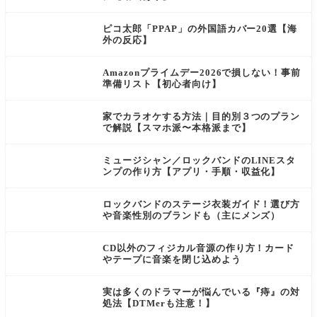
ピコ太郎「PPAP」の外国語カバー20選【海
外の反応】
Amazonプライムデー2026で損しない！事前
準備リスト【初心者向け】
家でカラオケする方法｜目的別３つのプラン
で解説【スマホ派〜本格派まで】
ミュージシャン／ロックバンドのLINEスタ
ンプの作り方【アプリ・手順・収益化】
ロックバンドのステージ衣装ガイド！選び方
や音楽性別のブランドも（主にメンズ）
CD以外のフィジカル音源の作り方！カード
やテープに音楽を閉じ込めよう
実は多くのドラマーが悩んでいる『痔』の対
処法【DTMerも注意！】