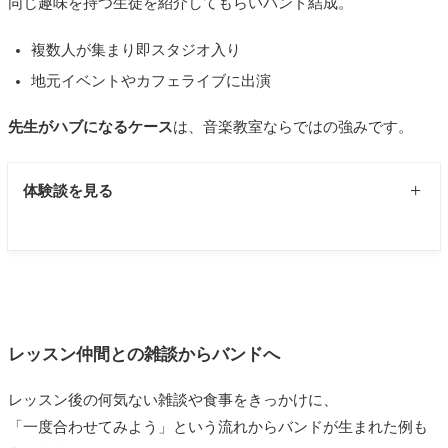
その時に月一度程度、有志で練習しようという話になり練
同じ趣味を持つ生徒を紹介してもらいバンド結成。
で使っているスタジオを安く使わせてくれました。
発表会はすごく楽しくて、また発表の場があれば一緒にや
習を重ねていました。
何度か会っているうちにメンバーとは仲良くなり、一緒に
りましょうと、そのまま一緒に活動する事になりました。
複数人が集まり即スタジオ入り
一年ほどして、参加するメンバーもだいたい固定してき
食事に行ったりもしました。
その後メンバーの知り合いをボーカルとして迎え、他のメ
地元イベントやカフェライブに出演
て、楽器の種類も増えてきたので、そのメンバーでバンド
私のいたバンドは、ライブ１回限りで終わってしまいまし
ンバーが引越すまで3年間一緒に活動しました。
結成をしたいねという話が盛り上がって、レパートリーが
たが、他の出演バンドの中には、その後もライブ活動を続
先生がハブになるケース
は、音楽教室ならではの強みです。
増えたころバンド結成をすることになりました。
けている人もいましたよ。
はじめは、老人ホームや病院、地域の祭りなどでボランテ
ィアとして。演奏させていただいていました。
体験談を見る
色々行かせていただくうちに、寸志程度のギャラをいただ
くような演奏の場をいただけるようになりました。
ドラムを習いに行っていた教室の先生に、よく私の好みを
現在も、その活動を続けつつ、時折、小さなカフェやレス
喋っていました。
トランなどでも、演奏の依頼をいただくようになりまし
ボズ・スキャッグスやジノ・ヴァネリ、Totoなど、いわゆ
た。
るAORというジャンルのものが好みでした。
最近は、ライブハウスなどでも、時折ライブをしていま
レッスン仲間との雑談からバンドへ
本当に幸いな偶然なのですが、その音楽教室にAORが好き
す。
な同年代の仲間が通っているらしく、
先生が「せっかくだ
レッスン後の何気ない雑談や食事をきっかけに、
から顔合わせして喋ってみる？」と会合の機会を与えてく
「一度合わせてみよう」という流れからバンドが生まれた例も