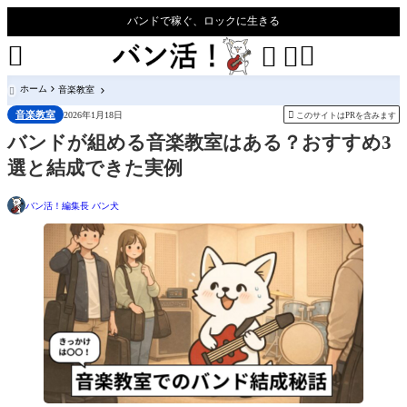
バンドで稼ぐ、ロックに生きる




ホーム
音楽教室

音楽教室

2026年1月18日
このサイトはPRを含みます
バンドが組める音楽教室はある？おすすめ3
選と結成できた実例
バン活！編集長 バン犬