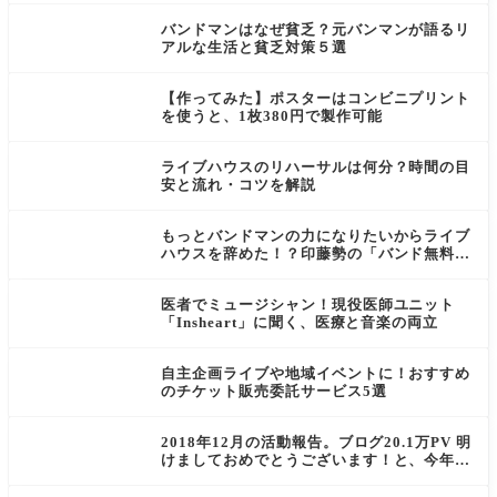
バンドマンはなぜ貧乏？元バンマンが語るリ
アルな生活と貧乏対策５選
【作ってみた】ポスターはコンビニプリント
を使うと、1枚380円で製作可能
ライブハウスのリハーサルは何分？時間の目
安と流れ・コツを解説
もっとバンドマンの力になりたいからライブ
ハウスを辞めた！？印藤勢の「バンド無料相
談」がスゴイ
医者でミュージシャン！現役医師ユニット
「Insheart」に聞く、医療と音楽の両立
自主企画ライブや地域イベントに！おすすめ
のチケット販売委託サービス5選
2018年12月の活動報告。ブログ20.1万PV 明
けましておめでとうございます！と、今年の
目標