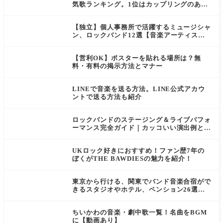
気歌ランキング。1位はカップリングのあの
曲！？
【独立】個人事務所で活躍するミュージシャ
ン、ロックバンド12選【音楽アーティス
ト】
【営利OK】ポスターを貼れる場所は？無
料・有料の掲示方法とマナー
LINEで音楽を送る方法。LINE公式アカウ
ントで送る方法も紹介
ロックバンドのステージング＆ライブパフォ
ーマンス完全ガイド｜カッコいい演出例と魅
せるコツ
UKロック好きにおすすめ！ファン歴7年の
ぼくがTHE BAWDIESの魅力を紹介！
東京から行ける、関東でバンド音楽合宿がで
きるスタジオやホテル、ペンション26選。
お得なレンタカーも紹介
ちいかわの音楽・劇中歌一覧！名曲をBGM
に【動画あり】