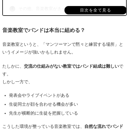
その他、音楽教室がきっかけでバンドを組めた人の
目次を全て見る
体験談
発表会がきっかけでバンド結成
音楽教室でバンドは本当に組める？
先生の紹介でバンドが生まれたケース
音楽教室というと、「マンツーマンで黙々と練習する場所」と
レッスン仲間との雑談からバンドへ
いうイメージが強いかもしれません。
音楽教室に通ってもバンドが組めないケース
たしかに、
交流の仕組みがない教室ではバンド結成は難しい
で
まとめ｜音楽教室でバンドを組みたいなら
す。
しかし一方で、
発表会やライブイベントがある
生徒同士が顔を合わせる機会が多い
先生が横断的に生徒を把握している
こうした環境が整っている音楽教室では、
自然な流れでバンド