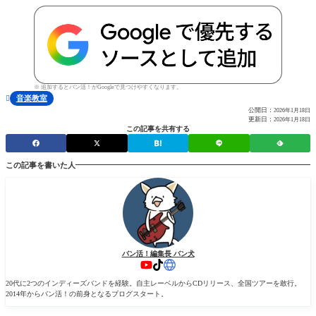
※ 追加するとバン活！がGoogleで見つけやすくなります。
音楽教室

公開日：
2026年1月18日
更新日：
2026年1月18日
この記事を共有する
この記事を書いた人
バン活！編集長 バン犬
20代に2つのインディーズバンドを経験。自主レーベルからCDリリース、全国ツアーを敢行。
2014年からバン活！の前身となるブログスタート。