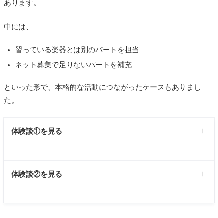
ださいました。
あります。
ドラムが2人、ギターが2人、ベースが2人。
中には、
これほど多く集まるとは思いもしませんでしたが、全員意
気投合。
習っている楽器とは別のパートを担当
近くのスタジオでジャムることにしました。
ネット募集で足りないパートを補充
ドラムが2人でしたので、私はピアノ（キーボード）を担当
しました。
といった形で、本格的な活動につながったケースもありまし
2人のベースのうちの1人がとても良い声をしていましたの
た。
で、お願いしてボーカルになってもらいました。
私の地元の駅前で、市が主催している音楽イベントがあり
体験談①を見る
ましたので、そこで30分(5曲)の演奏をさせていただきまし
た。
好評だったので、地元の祭のステージに2回、近くのカフェ
わたしがドラムを習っていて、ギターを習っている方と、
ライブに5回参加させていただきました。
体験談②を見る
好きなバンドを共通の話題として仲良くなったことがきっ
かけ
。
お互いのレッスンの課題曲とは別の2人が好きなバンドの曲
音楽教室では全員エレクトーンを習っていました。