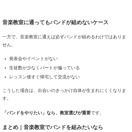
を、練習室を借りて合わせてました。
グループで習うクラスでした。
最初はお遊びのつもり、練習のつもりでやっていたのです
バンドからは、かけ離れているようにも見えますが、
授業
が、いつしかアレンジを加えたりし始めたので、本格的に
終了後に皆でワイワイ話すことがよくあり、その中でも仲
音楽教室に通ってもバンドが組めないケース
コピーバンドとして活動してみようということになりまし
良くなった人たちと外で食事することになりました。
た。
そこで、好きなアーティスト、音楽ジャンルなどで意気投
一方で、音楽教室に通えば必ずバンドが組めるわけではありま
好きなバンドは4人メンバーだったので、同じバンドを好き
合し、カラオケへ移動。
せん。
な、自分たちの友達のツテをたどって、ベースともう1人の
すると1人がギターが得意、もう1人がドラムをやっている
ギターを見つけ、バンドを結成しました。
ということでした。
発表会やイベントがない
主にコピーバンドとして、ライブハウスに出演を目標に、
私自身はエレクトーンとトロンボーンしかできなかったた
生徒数が少なくパートが偏っている
日々練習してました。コピーバンドとしては2回ほどライブ
め特に話には入れなかったのですが、カラオケで私が歌う
レッスン後すぐ帰宅して交流がない
に出演しました。
ととても上手い！と褒められました。
もともと好きだったバンドのオリジナルグッズを手作りす
そして
私がヴォーカルだったら楽しそう！と話が膨らみ3人
こうした場合は、出会いのきっかけ自体が生まれにくくなりま
るのが好きだったこともあり、自分たちのオリジナルステ
でバンドをやってみようという話になりました。
す。
ッカーも作りました。
早速行動に移り、どのようなバンドにするか何回かミーテ
「バンドをやりたい」なら、教室選びが重要
です。
ィングをし、残りのベースはネットのサイトで募集をか
け、志望者と4人でコピーバンドを結成しました。
まとめ｜音楽教室でバンドを組みたいなら
就職でベースが脱退するのを機に1年半で解散することにな