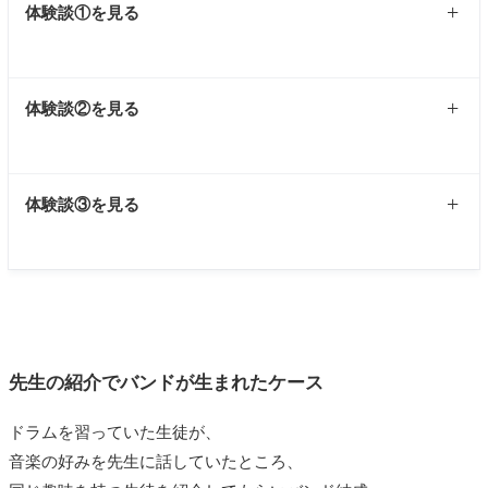
体験談①を見る
私はヴォーカル科に通っていました。
体験談②を見る
通常はカラオケやピアノ伴奏に合わせて歌うのですが、音
楽は他の人とセッションをするのが醍醐味なので自然とバ
ンドを組んでみたいという気持ちになってきます。
私はドラムを習いに音楽教室に通っていました。
体験談③を見る
そこは大きな音楽教室で、ヴォーカル科、ギター科、ドラ
バンド結成のきっかけはすごく簡単で、音楽教室の発表会
ム科など様々なコースがありました。
です。
年に一度、各コースの希望者を集めてバンドをいくつか作
担当の先生から発表会ではソロで演奏するように言われた
十年以上前ですが、女子十二楽坊に憧れて、中国人オーナ
り発表会ライブをするのが恒例のイベントになっていて、
のですが、もともと引っ込み思案の私はそれがすごく嫌
が主催している中国民族楽器の教室で二胡を習っていまし
私ももちろん希望しました。
で、発表会自体を遠慮させて貰おうかと思いました。
た。
誰とバンドを組むかは先生方の裁量で、ちょうど同じよう
そうしたら、
先生が他のクラスに声をかけてくれて、ギタ
普段は個人レッスンで。
先生の紹介でバンドが生まれたケース
なレベルの人たちがバンドを組めるように選んでくれまし
ーとキーボードでバンドをやろうという話になった
ので
教室の生徒同士の出会いはありませんでしたが、発表会に
た。
す。
参加した時に色んな楽器を習っている人達との交流があり
ドラムを習っていた生徒が、
ライブ前に５回ほどリハーサルを。
ボーカルは発表会は先生に依頼して簡易的なバンドが出来
ました。
音楽の好みを先生に話していたところ、
音楽教室主催のライブのためのリハなので、
普段レッスン
上がり。