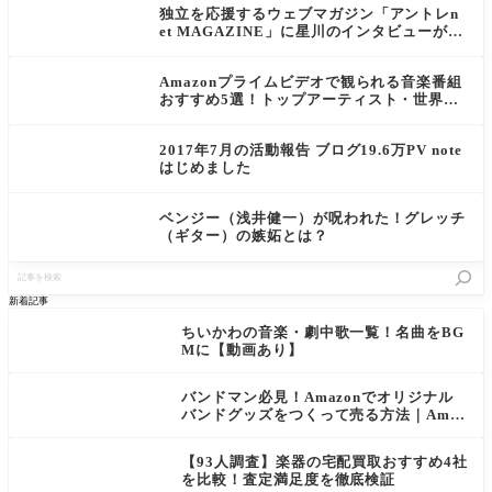
独立を応援するウェブマガジン「アントレn
et MAGAZINE」に星川のインタビューが掲
載されました
Amazonプライムビデオで観られる音楽番組
おすすめ5選！トップアーティスト・世界的
イベントが集まるサブスク
2017年7月の活動報告 ブログ19.6万PV note
はじめました
ベンジー（浅井健一）が呪われた！グレッチ
（ギター）の嫉妬とは？
記
事
を
新着記事
検
索
ちいかわの音楽・劇中歌一覧！名曲をBG
Mに【動画あり】
バンドマン必見！Amazonでオリジナル
バンドグッズをつくって売る方法｜Amaz
on Merch on Demand
【93人調査】楽器の宅配買取おすすめ4社
を比較！査定満足度を徹底検証