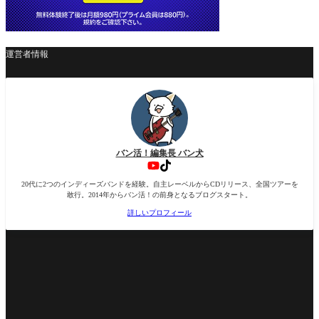
運営者情報
バン活！編集長 バン犬
20代に2つのインディーズバンドを経験。自主レーベルからCDリリース、全国ツアーを
敢行。2014年からバン活！の前身となるブログスタート。
詳しいプロフィール