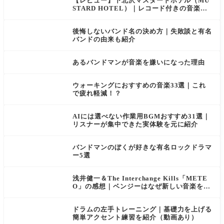
【レビュー】下北沢マスタードホテル（MU
STARD HOTEL）｜レコード付きの音楽ホ
テル
後悔しないバンド名の決め方｜失敗談と有名
バンドの由来も紹介
あるバンドマンが音楽を嫌いになった理由
ウォーキングにおすすめの音楽33選｜これ
で疲れ軽減！？
AIには選べない作業用BGMおすすめ31選｜
リスナーが集中できた実体験を元に紹介
バンドマンのぼくが好きな有名ロックドラマ
ー5選
浅井健一＆The Interchange Kills「METE
O」の感想｜ベンジーはなぜ新しい音楽をつ
くれるのか？
ドラムの左手トレーニング｜基礎力を上げる
簡単アクセント練習を紹介（動画あり）