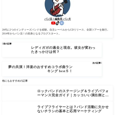
バン活！編集長 バン犬
20代に2つのインディーズバンドを経験。自主レーベルからCDリリース、全国ツアーを敢行。
2014年からバン活！の前身となるブログスタート。

前の記事
レディガガの過去と現在。彼女が変わっ
たきっかけは何？
次の記事

夢の共演！洋楽のおすすめコラボ曲ラン
キング best５！
他にもおすすめの記事
ロックバンドのステージング＆ライブパフォ
ーマンス完全ガイド｜カッコいい演出例と魅
せるコツ
ライブフライヤーとは？バンド活動に欠かせ
ないチラシの基本と応用マーケティング