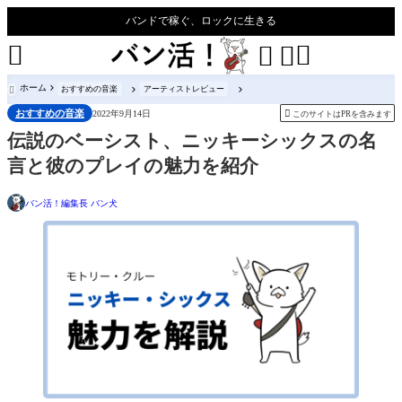
バンドで稼ぐ、ロックに生きる




ホーム
おすすめの音楽
アーティストレビュー

おすすめの音楽

2022年9月14日
このサイトはPRを含みます
伝説のベーシスト、ニッキーシックスの名
言と彼のプレイの魅力を紹介
バン活！編集長 バン犬