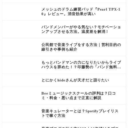
メッシュのドラム練習パッド『Pearl TPX-1
0』レビュー。消音効果が高い
バンドメンバーがやる気ない？モチベーショ
ンアップさせる方法。温度差を解消！
公民館で音楽ライブをする方法｜営利目的の
線引きや事例も紹介
もっとバンドマンの力になりたいからライブ
ハウスを辞めた！？印藤勢の「バンド無料相
談」がスゴイ
とにかくhideさんが天才だと語りたい
Beeミュージックスクールの評判は？口コ
ミ・料金・悪い点まで正直に解説
音楽キュレーターとは？Spotifyプレイリス
トで稼ぐ方法