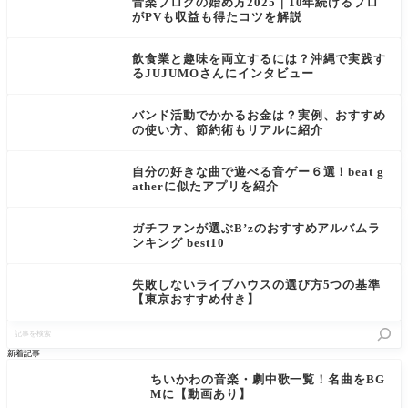
音楽ブログの始め方2025｜10年続けるプロ
がPVも収益も得たコツを解説
飲食業と趣味を両立するには？沖縄で実践す
るJUJUMOさんにインタビュー
バンド活動でかかるお金は？実例、おすすめ
の使い方、節約術もリアルに紹介
自分の好きな曲で遊べる音ゲー６選！beat g
atherに似たアプリを紹介
ガチファンが選ぶB’zのおすすめアルバムラ
ンキング best10
失敗しないライブハウスの選び方5つの基準
【東京おすすめ付き】
記
事
を
新着記事
検
索
ちいかわの音楽・劇中歌一覧！名曲をBG
Mに【動画あり】