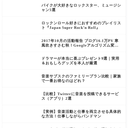
バイクが大好きなロックスター、ミュージシ
ャン5選
ロックンロール好きにおすすめのプレイリス
ト『Japan Super Rock’n Roll』
2017年10月の活動報告 ブログ16.1万PV 寒
風吹きすさむ秋！Googleアルゴリズム変更
にITPなど、ブロガーには厳しい時期でした
ドラマーが本当に喜ぶプレゼント9選｜実用
＆おもしろグッズを本人が厳選
音楽サブスクのファミリープラン比較｜家族
で一番お得なのはどれ？
【比較】Twitterに音楽を投稿できるサービ
ス（アプリ）2選
【実例】音楽活動と仕事を両立させる具体的
な方法！仕事しながらバンドマン