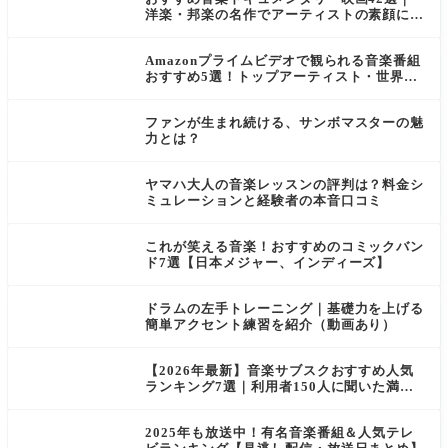
洋楽・邦楽の名作でアーティストの素顔に触
れる
Amazonプライムビデオで観られる音楽番組
おすすめ5選！トップアーティスト・世界的
イベントが集まるサブスク
ファンが生まれ続ける、サンボマスターの魅
力とは？
ヤマハ大人の音楽レッスンの評判は？料金シ
ミュレーションと経験者の本音口コミ
これが笑える音楽！おすすめのコミックバン
ド7選【日本メジャー、インディーズ】
ドラムの左手トレーニング｜基礎力を上げる
簡単アクセント練習を紹介（動画あり）
【2026年最新】音楽サブスクおすすめ人気
ランキング7選｜利用者150人に聞いた満足
度も比較
2025年も放送中！有名音楽番組＆人気テレ