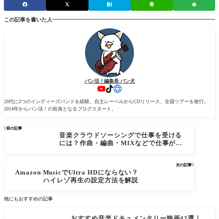
この記事を書いた人
バン活！編集長 バン犬
20代に2つのインディーズバンドを経験。自主レーベルからCDリリース、全国ツアーを敢行。
2014年からバン活！の前身となるブログスタート。

前の記事
音楽クラウドソーシングで仕事を受ける
には？作曲・編曲・MIXなどで仕事がで
きる【2026年版】
次の記事

Amazon MusicでUltra HDにならない？
ハイレゾ再生の設定方法を解説
他にもおすすめの記事
おすすめ音楽ドキュメンタリー映画42選｜