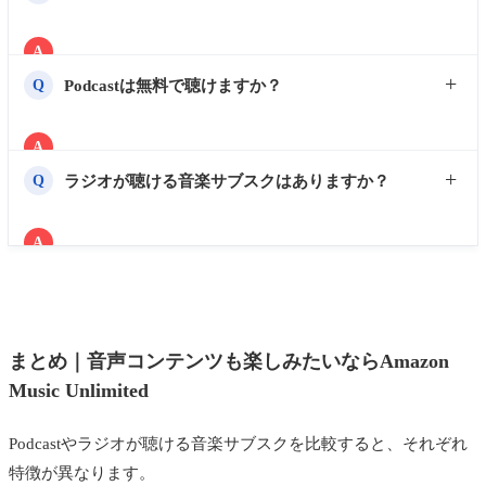
例えばTBS RADIOやニッポン放送のラジオ番組が、
小説やビジネス書を耳で楽しめるため、通勤中や家事
Podcastとして紹介した音楽サブスク内で配信されてい
をしながらでも読書できます。
A
AudibleはAmazonが提供するオーディオブックサービ
ることも多いです。
Podcastは無料で聴けますか？
Q
スです。
小説、ビジネス書、自己啓発書などをプロのナレータ
A
多くのPodcastは無料で聴けます。
ーや声優の朗読で楽しめます。
ラジオが聴ける音楽サブスクはありますか？
Q
A
Apple Musicでは「Apple Music 1」などのラジオ番組
を配信しています。
また、SpotifyやAmazon Musicでは、多くのラジオ番組
まとめ｜音声コンテンツも楽しみたいならAmazon
がPodcastとして配信されています。
Music Unlimited
Podcastやラジオが聴ける音楽サブスクを比較すると、それぞれ
特徴が異なります。