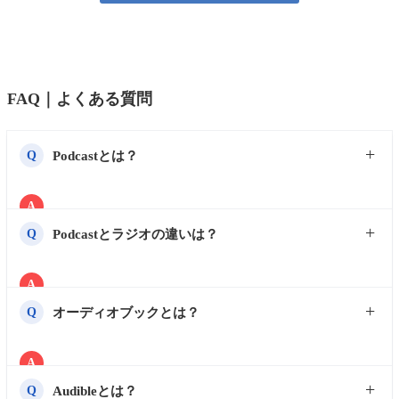
FAQ｜よくある質問
Podcastとは？
Q
A
インターネットで配信される音声番組です。ニュー
Podcastとラジオの違いは？
Q
ス、ビジネス、お笑い、雑談などさまざまなジャンル
があり、好きなタイミングで再生できます。
A
ラジオは決まった時間に放送されますが、Podcastは好
オーディオブックとは？
Q
きな時間に聴けます。
最近ではラジオ番組をPodcastとして配信するケースも
A
増えています。
書籍を音声で読み上げたコンテンツです。
Audibleとは？
Q