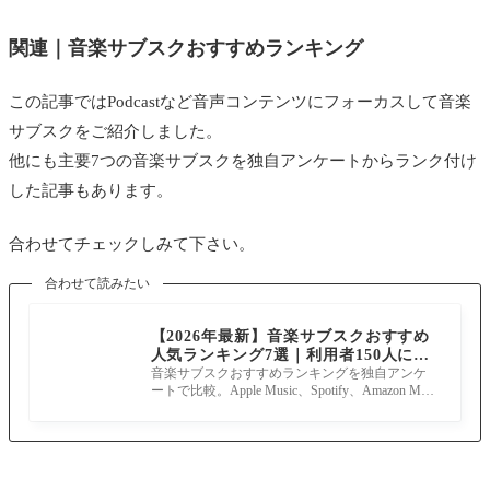
関連｜音楽サブスクおすすめランキング
この記事ではPodcastなど音声コンテンツにフォーカスして音楽
サブスクをご紹介しました。
他にも主要7つの音楽サブスクを独自アンケートからランク付け
した記事もあります。
合わせてチェックしみて下さい。
合わせて読みたい
【2026年最新】音楽サブスクおすすめ
人気ランキング7選｜利用者150人に聞
いた満足度も比較
音楽サブスクおすすめランキングを独自アンケ
ートで比較。Apple Music、Spotify、Amazon Musi
c Unlimited、YouTube Musicなど主要7サービスを
利用率