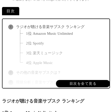
目次
ラジオが聴ける音楽サブスク ランキング
1位 Amazon Music Unlimited
2位 Spotify
3位 楽天ミュージック
4位 Apple Music
その他の音楽サブスクは？
現状分析｜音楽サブスク各社の音声コンテンツ事情
目次を全て見る
Audibleを無料体験で試してみよう
ラジオが聴ける音楽サブスク ランキング
FAQ｜よくある質問
まとめ｜音声コンテンツも楽しみたいならAmazon