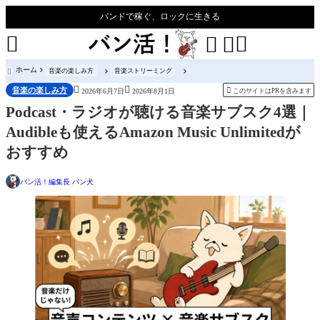
バンドで稼ぐ、ロックに生きる




ホーム
音楽の楽しみ方
音楽ストリーミング



音楽の楽しみ方

このサイトはPRを含みます
2026年6月7日
2026年8月1日
Podcast・ラジオが聴ける音楽サブスク4選｜
Audibleも使えるAmazon Music Unlimitedが
おすすめ
バン活！編集長 バン犬