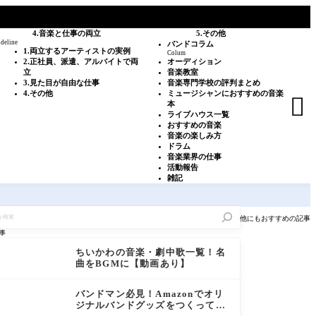
4.音楽と仕事の両立
5.その他
ideline
バンドコラム
1.両立するアーティストの実例
Colum
2.正社員、派遣、アルバイトで両
オーディション
立
音楽教室
3.見た目が自由な仕事
音楽専門学校の評判まとめ
4.その他
ミュージシャンにおすすめの音楽

本
ライブハウス一覧
おすすめの音楽
音楽の楽しみ方
ドラム
音楽業界の仕事
活動報告
雑記
他にもおすすめの記事
事
ちいかわの音楽・劇中歌一覧！名
曲をBGMに【動画あり】
バンドマン必見！Amazonでオリ
ジナルバンドグッズをつくって売