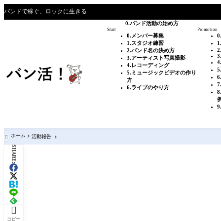
バンドで稼ぐ、ロックに生きる
0.バンド活動の始め方
Start
Promotion
0.メンバー募集
1.スタジオ練習
2
2.バンド名の決め方
3
3.アーティスト写真撮影
4.レコーディング
5.ミュージックビデオの作り
方
6.ライブのやり方
9
ホーム
活動報告

SHARE:

コピー