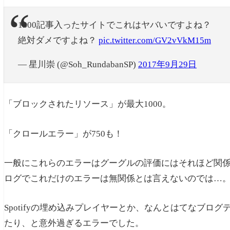
1300記事入ったサイトでこれはヤバいですよね？
絶対ダメですよね？
pic.twitter.com/GV2vVkM15m
— 星川崇 (@Soh_RundabanSP)
2017年9月29日
「ブロックされたリソース」が最大1000。
「クロールエラー」が750も！
一般にこれらのエラーはグーグルの評価にはそれほど関係
ログでこれだけのエラーは無関係とは言えないのでは…
Spotifyの埋め込みプレイヤーとか、なんとはてなブロ
たり、と意外過ぎるエラーでした。