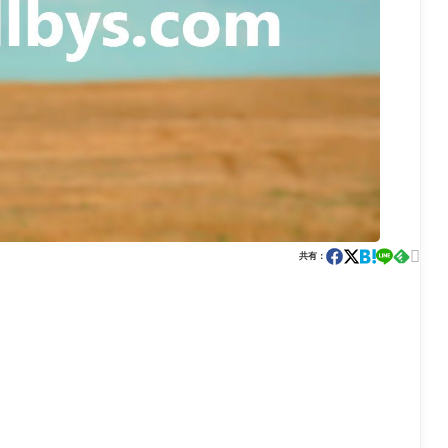

共有：