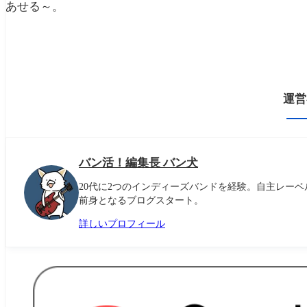
あせる～。
運営
バン活！編集長 バン犬
20代に2つのインディーズバンドを経験。自主レーベ
前身となるブログスタート。
詳しいプロフィール