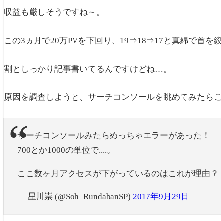
収益も厳しそうですね～。
この3ヵ月で20万PVを下回り、19⇒18⇒17と真綿で
割としっかり記事書いてるんですけどね…。
原因を調査しようと、サーチコンソールを眺めてみたら
サーチコンソールみたらめっちゃエラーがあった！
700とか1000の単位で....。
ここ数ヶ月アクセスが下がっているのはこれが理由？
— 星川崇 (@Soh_RundabanSP)
2017年9月29日