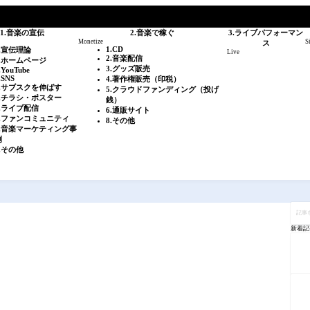
1.音楽の宣伝
2.音楽で稼ぐ
3.ライブパフォーマン
Monetize
S
ス
1.CD
0.宣伝理論
Live
2.音楽配信
1.ホームページ
3.グッズ販売
.YouTube
.SNS
4.著作権販売（印税）
4.サブスクを伸ばす
5.クラウドファンディング（投げ
5.チラシ・ポスター
銭）
6.ライブ配信
6.通販サイト
7.ファンコミュニティ
8.その他
8.音楽マーケティング事
例
.その他
記
事
を
新着記
検
索