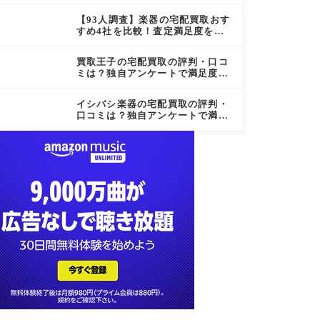
る方法｜Amazon Merch on Dem
and
【93人調査】楽器の宅配買取おす
すめ4社を比較！査定満足度を徹
底検証
買取王子の宅配買取の評判・口コ
ミは？独自アンケートで満足度を
徹底調査
イシバシ楽器の宅配買取の評判・
口コミは？独自アンケートで満足
度を徹底調査