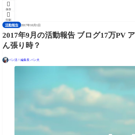

保存

印刷
活動報告
2017年10月1日
2017年9月の活動報告 ブログ17万P
ん張り時？
バン活！編集長 バン犬