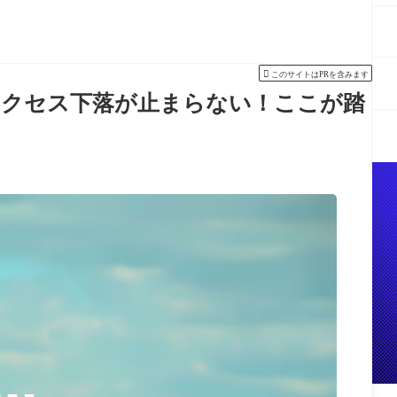

このサイトはPRを含みます
V アクセス下落が止まらない！ここが踏