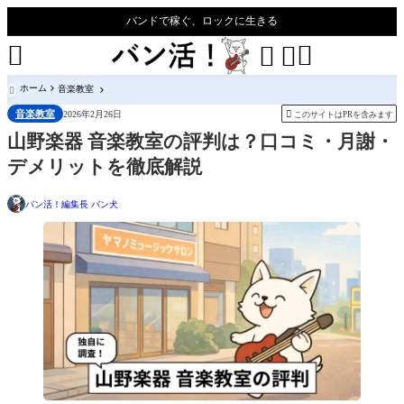
バンドで稼ぐ、ロックに生きる




ホーム
音楽教室

音楽教室

2026年2月26日
このサイトはPRを含みます
山野楽器 音楽教室の評判は？口コミ・月謝・
デメリットを徹底解説
バン活！編集長 バン犬