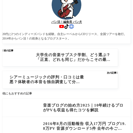
バン活！編集長 バン犬
20代に2つのインディーズバンドを経験。自主レーベルからCDリリース、全国ツアーを敢行。
2014年からバン活！の前身となるブログスタート。

前の記事
大学生の音楽サブスク学割、どう選ぶ？
「正直、どれも同じ」だからこその最適
解
次の記事

シアーミュージックの評判・口コミは最
悪？体験者の本音を独自調査して分かっ
たメリット・デメリット
他にもおすすめの記事
音楽ブログの始め方2025｜10年続けるプロ
がPVも収益も得たコツを解説
2016年8月の活動報告 収入17万円 ブログ19.
8万PV 音源ダウンロード5件 去年の今ごろ