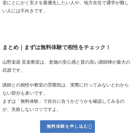
した方がいいとおもいます。
逆にとにかく安さを最優先したい人や、地方在住で通学が難し
た。複数興味がある時や途中変更したい時でも柔軟性のあ
い人には不向きです。
る教室です。また、小学生以上は子供レッスンとして扱っ
20代女性
てくれない教室が多い中、ヤマノでは中学生までみてもら
レベルが上がるにつれ、レッスンの回数が増えたりメンバ
えるため、長い期間一つのところにお願い出来るという安
ーが減るのでグループレッスンを楽しみにしていたわたし
心感があります。お会いしたことのある先生はどの方も優
にはデメリットに感じました。またレベルが上がることで
まとめ｜まずは無料体験で相性をチェック！
しく、それでいて音楽の基本から学ばせてくれます。何よ
ほかの習い事との掛け持ちが難しくなったのは残念でし
り子供自身先生が好きで、もっとレッスンに行きたいと思
た。(家での練習量が増えたり、通う回数が増えるためです)
山野楽器 音楽教室は、老舗の安心感と質の高い講師陣が最大の
えているのが良いと思っています。我が家は引っ越しの予
武器です。
定はありませんが、系列の教室がいくつかあるというのも
20代女性
メリットだと思います。
講師との相性や教室の雰囲気は、実際に行ってみないとわから
先生はとても優しくて良い方なので子供も大好き。それは
20代女性
ない部分も多いです。
良いことなのですが、やや甘え過ぎてしまっている部分も
まずは「無料体験」で自分に合うかどうかを確認してみるの
あります。勿論子供がレッスンを嫌になってしまっては意
大人の管楽器レッスンのスケジュールが充実しているの
が、失敗しないコツですよ。
味がないので難しいところです。しかしもう少し師弟関係
で、自分の予定に合わせて曜日と時間を選ぶことができ良
がハッキリしてくれたら良いなと親として思います。ま
かったです。個人レッスンとグループレッスンのコースも

た、時折親への配慮があるものの、普段は先生と子供のレ
無料体験を申し込む
あり両方体験しましたがグループレッスンでは他の人の音
ッスンという感じで親が気になることを言い出しにくいで