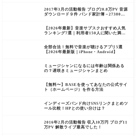
は…？
2017年3月の活動報告 ブログ20.8万PV 音源
ダウンロード９件 バンド家計簿－27380円
とにかく人に会ったなー
【2026年最新】音楽サブスクおすすめ人気
ランキング7選｜利用者150人に聞いた満足
度も比較
全部合法！無料で音楽が聴けるアプリ5選
【2026年最新版｜iPhone・Android】
ミュージシャンになるには年齢は関係ある
の？遅咲きミュージシャンまとめ
【無料〜】BASEを使ってあなたの公式サイ
ト（ホームページ）を作る方法
インディーズバンド向けSNSリンクまとめツ
ール比較！HPとの使い分けは？
2016年2月の活動報告 収入10万円 ブログ11
万PV 解散ライブ最高でした！