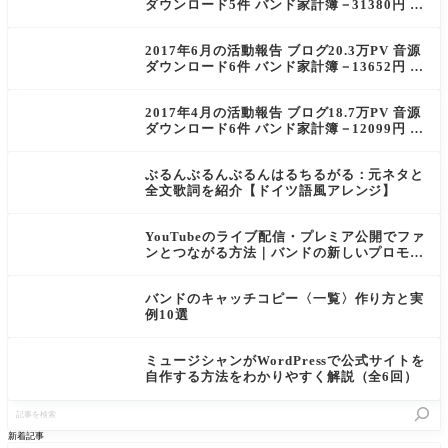
ダウンロード5件 バンド家計簿－31380円 な
んと大赤字を計上！
2017年6月の活動報告 ブログ20.3万PV 音源
ダウンロード6件 バンド家計簿－13652円 残
念…ヘイシーズの物語はこれにて終了
2017年4月の活動報告 ブログ18.7万PV 音源
ダウンロード6件 バンド家計簿－12099円 ヘ
イシーズのスポンサー決定！
ぶるんぶるんぶるんはるちるがる：元ネタと
全文歌詞を紹介【ドイツ語風アレンジ】
YouTubeのライブ配信・プレミア公開でファ
ンとつながる方法｜バンドの新しいプロモ戦
略
バンドのキャッチコピー〈一覧〉作り方と実
例10選
ミュージシャンがWordPressで公式サイトを
自作する方法をわかりやすく解説（全6回）
記
事
を
新着記事
検