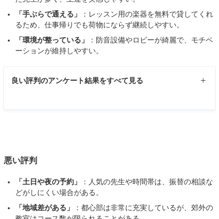
「手ぶらで通える」
：レッスン用の楽器を無料で貸してくれ
るため、仕事帰りでも荷物にならず継続しやすい。
「環境が整っている」
：防音設備やロビーが綺麗で、モチベ
ーションが維持しやすい。
良い評判のアンケート結果をすべて見る
山野楽器にてフルートを習っております。メリットは講師
の先生が優秀なところです。誰も教えてくれなかった自分
の吹き方の癖を指摘してもらったり、同じところでミスを
してしまっても優しく教えてくださります。最初はフルー
悪い評判
トが吹けたらいいなという軽い気持ちで体験レッスンを受
けましたが、細やかな動きの指導をしてくださり、大変勉
「土日や夜の予約」
：人気の先生や時間帯は、振替の相談な
どがしにくい場合がある。
強になったため、こちらの方が講師をしてくださるのであ
「地域差がある」
：都心部は非常に充実しているが、郊外の
れば安心して続けられると思い始めました。とにかく講師
教室はコース数が限られることがある。