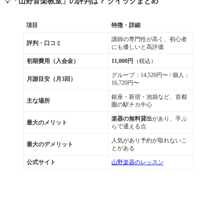
💡
「山野音楽教室」の評判は？ クイックまとめ
項目
特徴・詳細
講師の専門性が高く、初心者
評判・口コミ
にも優しいと高評価
初期費用（入会金）
11,000円
（税込）
グループ：14,520円〜 / 個人：
月謝目安（月3回）
16,720円〜
銀座・新宿・池袋など、首都
主な場所
圏の駅チカ中心
楽器の無料貸出
があり、手ぶ
最大のメリット
らで通える点
人気があり予約が取れないこ
最大のデメリット
とがある
公式サイト
山野楽器のレッスン