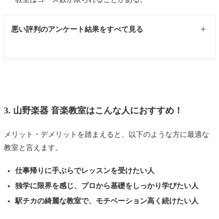
の方々熱心で優しい方ばかりです。今では趣味で始めたフ
ルートですが、教室に通うたびに上達していくのを感じる
ので本格的にコンサートなども視野に入れて活動していま
悪い評判のアンケート結果をすべて見る
す。ですのでメリットは講師の先生が優秀なところです。
20代女性
主にグループレッスンをしているのですが、私が何度か同
じところでミスしてしまうと同じレッスンを受けている人
グループレッスンで、友達がたくさんできるところです。
たちもまた最初から吹き直さなければならないため気を使
みんなで演奏する楽しさを知りました。わたしに音楽の楽
うところです。もちろん迷惑はかけないように家でも先生
3. 山野楽器 音楽教室はこんな人におすすめ！
しさを教えてくれたのは、山野だと思っています。また、
に注意された箇所やミスをしてしまうところは何度も練習
先生がやさしく、明るいので授業が楽しいのもよいところ
しています。同じレッスンを受けている人は私より経験が
メリット・デメリットを踏まえると、以下のような方に最適な
です。発表会が定期的にあり、それに向けてみんなで一丸
長いのでとても上手ですので、足手まといになっているの
教室と言えます。
となって頑張ったのもすごくよい思い出です。
ではないかと不安になる時があります。また、受付のパー
20代 女性
トさんかと思われる方の愛想がとても悪いのも少し気にな
仕事帰りに手ぶらでレッスンを受けたい人
ります。予約の時間を間違えられた時も特に謝られたりし
独学に限界を感じ、プロから基礎をしっかり学びたい人
豊富な種類の楽器を習うことが出来ます。子供がバイオリ
なかったので従業員の教育制度はいかがなものかと感じて
駅チカの綺麗な教室で、モチベーション高く続けたい人
ンを習いたいと言うので体験に行きましたが、やっぱりチ
しまいました。人によるとは思いますがもう少し愛想よく
ェロも興味があると言い出しそちらも体験させて頂けまし