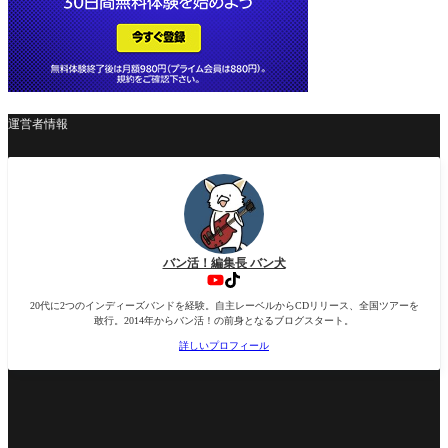
運営者情報
バン活！編集長 バン犬
20代に2つのインディーズバンドを経験。自主レーベルからCDリリース、全国ツアーを
敢行。2014年からバン活！の前身となるブログスタート。
詳しいプロフィール