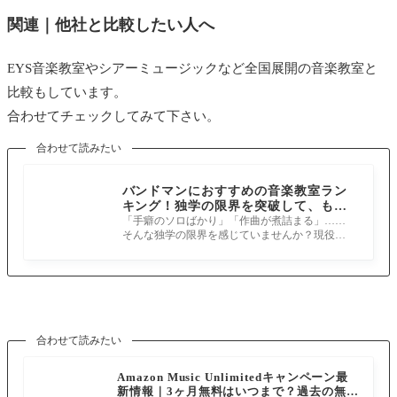
を聴き、吹き方を見て自分にも当てはまる改善点がわかっ
す。直接でなくてもいいので、もう少し意見交換できる環
関連｜他社と比較したい人へ
たし、みんなで吹く楽しさがわかりました。個人レッスン
境があれば嬉しいです。あと、これは仕方のないことかも
では何でも先生に聞きやすく、先生も良く私の吹き方をチ
EYS音楽教室やシアーミュージックなど全国展開の音楽教室と
しれませんが個人で習っている他のお子さんの話と比べる
ェックしてくれるので上達の近道となり個人レッスンの良
比較もしています。
と料金がやや高めです。音楽はレッスン代以外にも色々お
さを体験できました。先生は何人もいるので相性が良くな
合わせてチェックしてみて下さい。
金がかかる習い事なので少しでも安くなれば良いなと思っ
かったら他の先生に変えることもできること、また先生の
てしまいます。
合わせて読みたい
レベルが高いのがメリットです。無料体験レッスンもあり
講師や教室の雰囲気を体感してから入会できたところも良
20代女性
バンドマンにおすすめの音楽教室ラン
かったです。
キング！独学の限界を突破して、もっ
都内は先生の数、レッスンともに充実していますがその周
と上手くなりたい大人へ
「手癖のソロばかり」「作曲が煮詰まる」……
そんな独学の限界を感じていませんか？現役プ
30代女性
辺の教室はさほどでもなく自宅の近くではなく、仕事帰り
レイヤーが、大人のスキルアップに本当
に立ち寄れる場所でレッスンを受けました。同じ山野楽器
先生がとても良かったですね。ここのスクールはかなり有
でも随分場所によって変わります。グループレッスンでは
名なので通っていて自信が付きました。音響設備もとても
他の生徒さんで先生に数多くの質問をする方がいると他の
良いですし、大学から続けいていた楽器の練習で、今では
人が放っておかれてしまうことが多く、先生の演奏レベル
合わせて読みたい
社会人のオーケストラに所属しているのですが、ここで習
は高くても仕切るレベルはそんなに高くないのではないか
いながら調整を図りつつアンサンブルに参加しています。
Amazon Music Unlimitedキャンペーン最
と感じる方もいました。山野楽器は有名だから講師陣も間
新情報｜3ヶ月無料はいつまで？過去の無料
スクール代金もリーズナブルですし、勤務している会社か