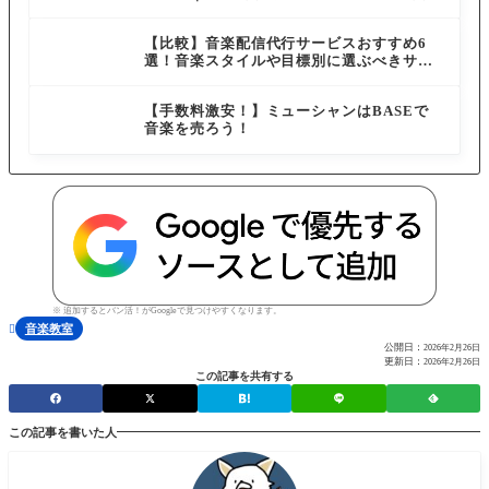
体験も解説
違いないだろうと思っていましたが有名な音楽大学を出て
らも近いので利用するのにとても便利です。その他に楽器
いることは素晴らしいです。しかし演奏が上手なことと教
【比較】音楽配信代行サービスおすすめ6
の補修などを行ってもらっています。いいですね。
選！音楽スタイルや目標別に選ぶべきサー
えるのが上手なのは異なるものなのだなと感じました。ネ
ビスを紹介
20代男性
ームバリューで引き寄せられることなくクラスの色や先生
【手数料激安！】ミューシャンはBASEで
音楽を売ろう！
をきちんと選んだ方が良いです。
30代女性
特にデメリットはありません、会社帰りに遅くなってしま
うと終電間際になってしまうことがあるのですが、それも
都内なので案外夜遅くまで電車があるのでいいです。突然
の出張の時などはスケジュールを組みなおすのに苦心して
※ 追加するとバン活！がGoogleで見つけやすくなります。
音楽教室

います。
公開日：
2026年2月26日
更新日：
2026年2月26日
この記事を共有する
20代男性
この記事を書いた人