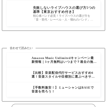
失敗しないライブハウスの選び方5つの
基準【東京おすすめ付き】
初心者バンド必見！ライブハウスの選び方を
「音・世代・レーベル・人・憧れのバンド」の5
基準で解説。東京のおすすめ会場も紹介
合わせて読みたい
Amazon Music Unlimitedキャンペーン最
新情報｜3ヶ月無料はいつまで？過去の無料
体験も解説
【比較】音楽配信代行サービスおすすめ6
選！音楽スタイルや目標別に選ぶべきサー
ビスを紹介
【手数料激安！】ミューシャンはBASEで
音楽を売ろう！