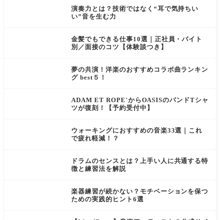
演奏力とは？技術ではなく“耳で気持ちい
い”音を生む力
金髪でもできる仕事10選｜正社員・バイト
別／面接のコツ【体験談つき】
夢の共演！洋楽のおすすめコラボ曲ランキン
グ best５！
ADAM ET ROPE'からOASISのバンドTシャ
ツが復刻！【予約受付中】
ウォーキングにおすすめの音楽33選｜これ
で疲れ軽減！？
ドラムのセンスとは？上手い人に共通する特
徴と練習法を解説
楽器練習が続かない？モチベーションを保つ
ための実践的ヒント6選