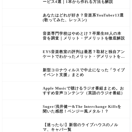
ービス4選｜1本から作れる方法も解説
あなたはどれが好き？音楽系YouTuber13選
(歌ってみた、レッスン)
音楽専門学校はやめとけ？卒業生88人の本
音を調査｜メリット・デメリットを徹底解説
EYS音楽教室の評判は最悪？取材と独自アン
ケートでわかったメリット・デメリットを徹
底解説
新型コロナウィルスで中止になった「ライブ
イベント支援」まとめ
Apple Musicで聴けるラジオ番組まとめ。お
すすめ音声コンテンツ（英語のラジオ番組）
Suger/浅井健一&The Interchange Killsを
聞いた感想！ベンジー風メタル！？
【迷ったら!】新宿のライブハウスのノル
マ、キャパ一覧