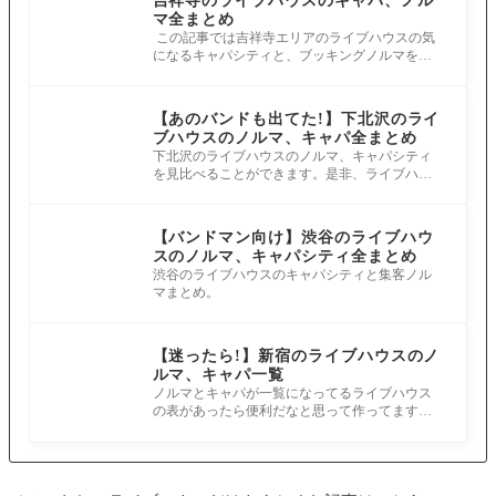
吉祥寺のライブハウスのキャパ、ノル
マ全まとめ
この記事では吉祥寺エリアのライブハウスの気
になるキャパシティと、ブッキングノルマをま
とめてみました！吉祥寺エリアからは1
【あのバンドも出てた!】下北沢のライ
ブハウスのノルマ、キャパ全まとめ
下北沢のライブハウスのノルマ、キャパシティ
を見比べることができます。是非、ライブハウ
ス選びの参考にしてみてください。
【バンドマン向け】渋谷のライブハウ
スのノルマ、キャパシティ全まとめ
渋谷のライブハウスのキャパシティと集客ノル
マまとめ。
【迷ったら!】新宿のライブハウスのノ
ルマ、キャパ一覧
ノルマとキャパが一覧になってるライブハウス
の表があったら便利だなと思って作ってます！
今回は新宿エリアです。 出演を考える