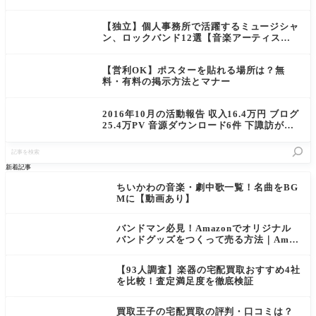
【独立】個人事務所で活躍するミュージシャ
ン、ロックバンド12選【音楽アーティス
ト】
【営利OK】ポスターを貼れる場所は？無
料・有料の掲示方法とマナー
2016年10月の活動報告 収入16.4万円 ブログ
25.4万PV 音源ダウンロード6件 下諏訪が楽
しかった
記
事
を
新着記事
検
索
ちいかわの音楽・劇中歌一覧！名曲をBG
Mに【動画あり】
バンドマン必見！Amazonでオリジナル
バンドグッズをつくって売る方法｜Amaz
on Merch on Demand
【93人調査】楽器の宅配買取おすすめ4社
を比較！査定満足度を徹底検証
買取王子の宅配買取の評判・口コミは？