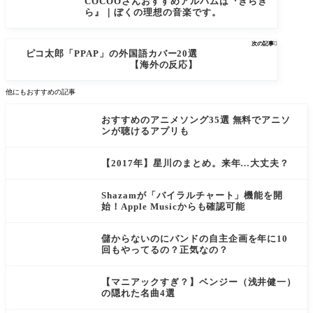
COCOOさんおすすめアルバムは『きらき
ら』｜ぼくの理想の音楽です。
次の記事

ピコ太郎「PPAP」の外国語カバー20選
【海外の反応】
他にもおすすめの記事
おすすめのアニメソング35選 無料でアニソ
ンが聴けるアプリも
【2017年】星川のまとめ。来年…大丈夫？
Shazamが「バイラルチャート」機能を開
始！Apple Musicからも確認可能
儲からないのにバンドの自主企画を年に10
回もやってるの？正気なの？
【マニアックすぎ？】ベンジー（浅井健一）
の隠れた名曲4選