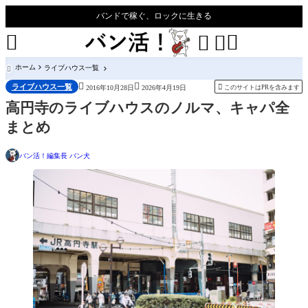
バンドで稼ぐ、ロックに生きる




ホーム
ライブハウス一覧



ライブハウス一覧

このサイトはPRを含みます
2016年10月28日
2026年4月19日
高円寺のライブハウスのノルマ、キャパ全
まとめ
バン活！編集長 バン犬