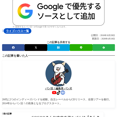
※ 追加するとバン活！がGoogleで見つけやすくなります。
ライブハウス一覧

公開日：
2016年10月28日
更新日：
2026年4月19日
この記事を共有する
この記事を書いた人
バン活！編集長 バン犬
20代に2つのインディーズバンドを経験。自主レーベルからCDリリース、全国ツアーを敢行。
2014年からバン活！の前身となるブログスタート。

前の記事