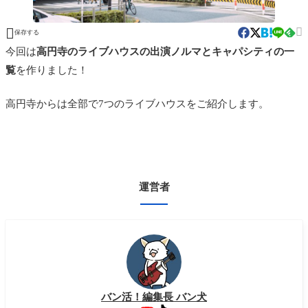


保存する
今回は
高円寺のライブハウスの出演ノルマとキャパシティの一
覧
を作りました！
高円寺からは全部で7つのライブハウスをご紹介します。
運営者
バン活！編集長 バン犬