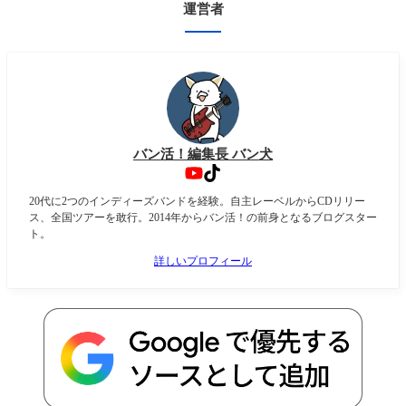
運営者
バン活！編集長 バン犬
20代に2つのインディーズバンドを経験。自主レーベルからCDリリー
ス、全国ツアーを敢行。2014年からバン活！の前身となるブログスター
ト。
詳しいプロフィール