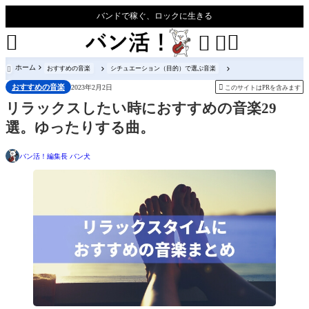
バンドで稼ぐ、ロックに生きる




ホーム
おすすめの音楽
シチュエーション（目的）で選ぶ音楽

おすすめの音楽

2023年2月2日
このサイトはPRを含みます
リラックスしたい時におすすめの音楽29
選。ゆったりする曲。
バン活！編集長 バン犬