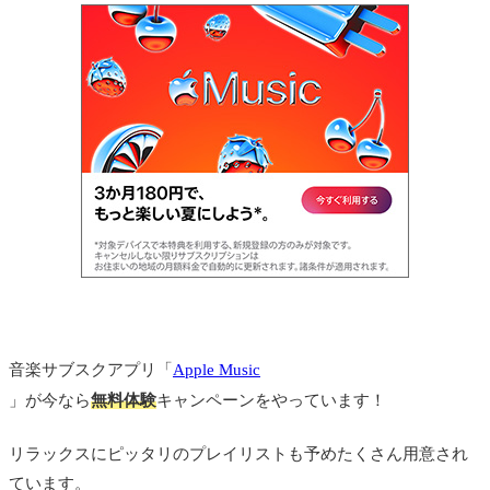
8満月の夜なら
9Only Time
10Green Flash
11Energy Flow
12A Thousand Years
13Summer
14三線の花
15乙女の祈り
16遺伝
音楽サブスクアプリ「
Apple Music
17you&i
」が今なら
無料体験
キャンペーンをやっています！
18イタリア協奏曲
リラックスにピッタリのプレイリストも予めたくさん用意され
19wish
ています。