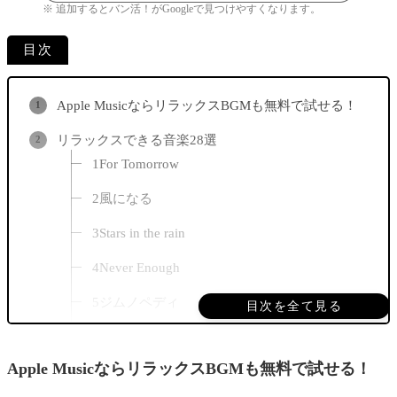
※ 追加するとバン活！がGoogleで見つけやすくなります。
目次
Apple MusicならリラックスBGMも無料で試せる！
リラックスできる音楽28選
1For Tomorrow
2風になる
3Stars in the rain
4Never Enough
5ジムノペディ
目次を全て見る
6Snow Dream
Apple MusicならリラックスBGMも無料で試せる！
7眠れぬ夜は君のせい