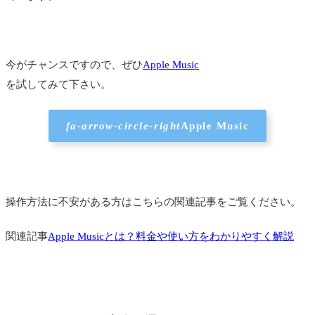
20it's a beautiful day
21COLORS ～Melody and Harmony～
今がチャンスですので、ぜひ
Apple Music
22にじのむこうに
を試してみて下さい。
23Forgotten City from RiME
fa-arrow-circle-right
Apple Music
24田舎の生活
25のうぜんかつら
26grow up
操作方法に不安がある方はこちらの関連記事をご覧ください。
27証
関連記事
Apple Musicとは？料金や使い方をわかりやすく解説
28日々
リラックスできる音楽を連続再生できるプレイリス
トはこちら