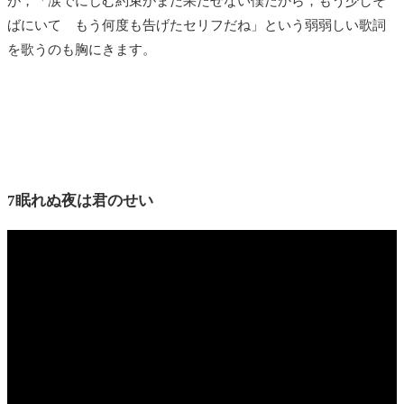
が，「涙でにじむ約束がまだ果たせない僕だから，もう少しそ
ばにいて もう何度も告げたセリフだね」という弱弱しい歌詞
を歌うのも胸にきます。
7眠れぬ夜は君のせい