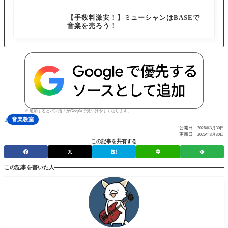
ビスを紹介
って良い音を知ることを教えてもらったことが良か
【手数料激安！】ミューシャンはBASEで
ったと思います。
音楽を売ろう！
それらが相互に作用して、ピアノの腕や音感・リズ
ム感が育つのだと思います。
※ 追加するとバン活！がGoogleで見つけやすくなります。
音楽教室

公開日：
2026年3月30日
更新日：
2026年3月30日
この記事を共有する
この記事を書いた人