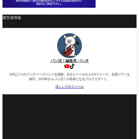
運営者情報
バン活！編集長 バン犬
20代に2つのインディーズバンドを経験。自主レーベルからCDリリース、全国ツアーを
敢行。2014年からバン活！の前身となるブログスタート。
詳しいプロフィール