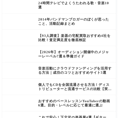
24時間テレビでよくうたわれる歌・音楽10
選
2014年バンドマンブロガーのぼくが思った
こと、活動記録まとめ
【93人調査】楽器の宅配買取おすすめ4社を
比較！査定満足度を徹底検証
【2026年】オーディション開催中のメジャ
ーレーベル7選＆準備ガイド
音楽活動にクラウドファンディングを活用す
る方法｜成功のコツとおすすめサイト5選
個人でもCDを全国流通させる方法！ディス
トリビューターと流通サービスの比較【実体
験あり】
おすすめのベースレッスンYouTuberの動画
6選。目的・レベルに応じて最適に選ぶ
これで安心！下北沢の楽器屋4選【ギター