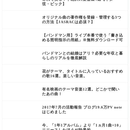
弦・ピック】
オリジナル曲の著作権を登録・管理する3つ
の方法【JASRACは必須？】
【バンドマン用】ライブ本番で使う「書き込
める照明指示の用紙」※無料ダウンロード可
バンドマンとの結婚はアリ？必要な年収と暮
らしのリアルを徹底解説
花がテーマ、タイトルに入っているおすすめ
の歌16選。楽しい音楽。
有名映画のテーマ音楽12選。どこかで聞い
たあの曲！
2017年7月の活動報告 ブログ19.6万PV note
はじめました
今、「1年1アルバム」より「1ヵ月1曲×10」
リリースしたほうが効果的