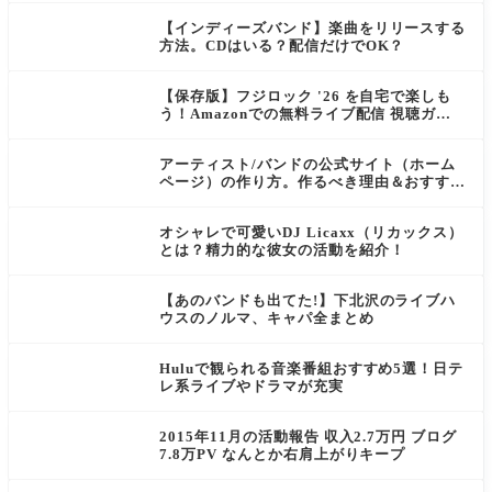
【インディーズバンド】楽曲をリリースする
方法。CDはいる？配信だけでOK？
【保存版】フジロック '26 を自宅で楽しも
う！Amazonでの無料ライブ配信 視聴ガイ
ド
アーティスト/バンドの公式サイト（ホーム
ページ）の作り方。作るべき理由＆おすすめ
サイト作成サービス3選
オシャレで可愛いDJ Licaxx（リカックス）
とは？精力的な彼女の活動を紹介！
【あのバンドも出てた!】下北沢のライブハ
ウスのノルマ、キャパ全まとめ
Huluで観られる音楽番組おすすめ5選！日テ
レ系ライブやドラマが充実
2015年11月の活動報告 収入2.7万円 ブログ
7.8万PV なんとか右肩上がりキープ