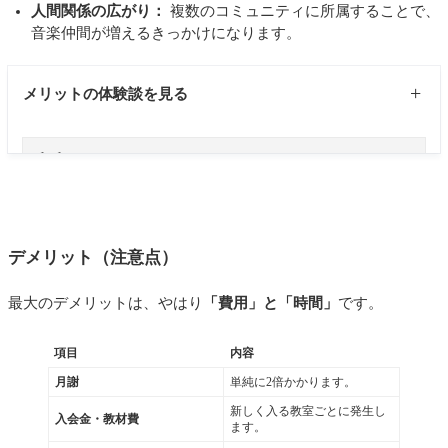
人間関係の広がり：
複数のコミュニティに所属することで、
音楽仲間が増えるきっかけになります。
メリットの体験談を見る
もともと新しくドラムを始めようと思っていた時
に、ほぼ
同時に複数の音楽教室の体験レッスンに申
し込みました。
そこで受けていた中で、基礎の練習を大事にする先
デメリット（注意点）
生がいる教室と、まずは曲を叩ける楽しさを感じる
最大のデメリットは、やはり
「費用」と「時間」
です。
ことを大事にする先生がいる教室の2つに出会い、レ
ッスンのスタンスの違いを感じました。
項目
内容
どちらもアリだと思いましたが、長く弾くなら基礎
月謝
単純に2倍かかります。
は上達において絶対大事だし、でも曲が叩かないの
もそれはつまらない…と感じ、どちらが自分に合う
新しく入る教室ごとに発生し
入会金・教材費
ます。
か試してみようと思ったのがきっかけです。