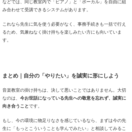
出るドレスなどの衣装がかかります。
などでは、同じ教室内で「ピアノ」と「ボーカル」を自由に組
って良いほど方向性の違う楽器であるため，逆に新
個人宅のピアノレッスンは入会金不要でしたが、週
み合わせて受講できるシステムがあります。
しい視線を手に入れることができました。
に1回月4回で月謝が8,640円、教材費は1000円、発表
いろいろ経験することで，演奏の幅とか表現の仕方
これなら先生に気を使う必要がなく、事務手続きも一括で行え
会のドレスは一回のレンタルで1万円。
とか，新しく発見できたり学んだりすることができ
るため、気兼ねなく掛け持ちを楽しみたい方にも向いていま
年間にすると結構なお金がかかりますので、最大の
るのではないでしょうか。
す。
デメリットはそこだと思います。
私は
ピアノの個人レッスンとグループレッスンをか
けもち
していました。
グループレッスンでは基礎固めが中心となってお
まとめ｜自分の「やりたい」を誠実に形にしよう
り、また作曲教育にも力を入れていた。
しかし、グループレッスンだけではレパートリーが
音楽教室の掛け持ちは、決して悪いことではありません。大切
増えず、細かい技術の向上が見込めなかった他、ソ
なのは、
今お世話になっている先生への敬意を忘れず、誠実に
ルフェージュには特化していなかったため、個人レ
向き合うこと
です。
ッスンを受けて様々なベクトルの能力を伸ばす必要
がありました。
もし、今の環境に物足りなさを感じているなら、まずは今の先
また、グループレッスンではコンクールも殆どな
生に「もっとこういうことも学んでみたい」と相談してみるこ