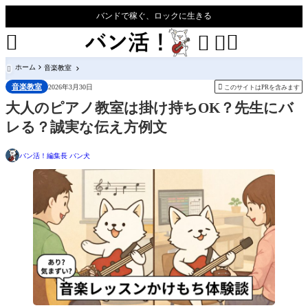
バンドで稼ぐ、ロックに生きる




ホーム
音楽教室

音楽教室

2026年3月30日
このサイトはPRを含みます
大人のピアノ教室は掛け持ちOK？先生にバ
レる？誠実な伝え方例文
バン活！編集長 バン犬