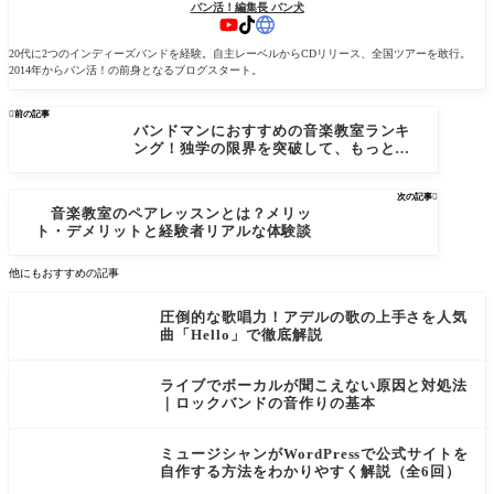
バン活！編集長 バン犬
20代に2つのインディーズバンドを経験。自主レーベルからCDリリース、全国ツアーを敢行。
2014年からバン活！の前身となるブログスタート。

前の記事
バンドマンにおすすめの音楽教室ランキ
ング！独学の限界を突破して、もっと上
手くなりたい大人へ
次の記事

音楽教室のペアレッスンとは？メリッ
ト・デメリットと経験者リアルな体験談
他にもおすすめの記事
圧倒的な歌唱力！アデルの歌の上手さを人気
曲「Hello」で徹底解説
ライブでボーカルが聞こえない原因と対処法
｜ロックバンドの音作りの基本
ミュージシャンがWordPressで公式サイトを
自作する方法をわかりやすく解説（全6回）