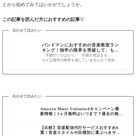
く、参加の機会を増やすためにもかけもちは必要で
とから始めてみてはいかがでしょうか。
した。個人レッスンの先生も良い先生を探して一度
先生を変えています。評判の良い先生はコンサート
この記事を読んだ方におすすめの記事
💡
を見に行くように促すなど、耳を鍛えることも教え
合わせて読みたい
てくれたので、やはりそのような経験はグループレ
ッスンオンリーでは出来ないと思ったのも理由です
バンドマンにおすすめの音楽教室ラン
キング！独学の限界を突破して、もっ
ね。
と上手くなりたい大人へ
「手癖のソロばかり」「作曲が煮詰まる」……
個人レッスンにも通いレパートリーが増えると同時
そんな独学の限界を感じていませんか？現役プ
レイヤーが、大人のスキルアップに本当
に、自分の得意・苦手がよりはっきりしてきます。
グループレッスン・個人レッスンそれぞれだけでは
身につけることのできない技術を身につけられるこ
とも大きなメリット！
合わせて読みたい
具体的には
グループレッスンでは即興力、アレンジ
(変曲)・作曲力、初見の譜面をいかに弾けるように
Amazon Music Unlimitedキャンペーン最
新情報｜3ヶ月無料はいつまで？過去の無料
なるかの力を磨くことができたし、個人レッスンで
体験も解説
はソルフェージュやドイツ語音階を使って音感を鍛
【比較】音楽配信代行サービスおすすめ6
えられたこ
とや、オーケストラを積極的に聴きに行
選！音楽スタイルや目標別に選ぶべきサー