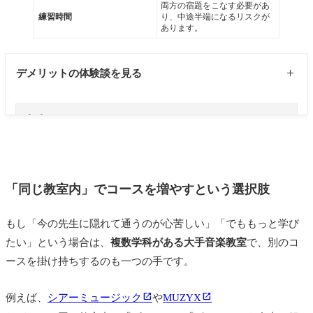
両方の宿題をこなす必要があ
また、どのスクールかに関わらず先生との相性もあ
練習時間
り、中途半端になるリスクが
あります。
ると思ったので2つにしました。1人しか知らないと
「こんなものなのかなぁ」と思ってしまいますが、
2
人いることでそれぞれの良し悪しを感じることがで
デメリットの体験談を見る
きました。
かけもちのデメリットはやはり、お金がかかると言
音楽教室によって部屋の雰囲気とか，先生の人柄と
うことです。
かも，もちろん違ってきます。
私はYAMAHA音楽教室と個人のピアノ教室をかけも
そういうところが新鮮ですし，なにより
新しい人間
ちしていました。
「同じ教室内」でコースを増やすという選択肢
関係ができるというのがメリットのひとつだと考え
YAMAHAには入会金と教材費と月の月謝、発表会の
ます。
費用など費用もかかります。
もし「今の先生に隠れて通うのが心苦しい」「でももっと学び
私が通っていたピアノの教室もドラムの教室もマン
YAMAHAは週に3回、入会金で５千円、教材費7,600
たい」という場合は、
複数学科がある大手音楽教室
で、別のコ
ツーマンの指導でしたが，
待ち時間で他の生徒さん
円、月謝が6,480円、発表会参加費５００円、半年後
ースを掛け持ちするのも一つの手です。
の演奏など見ることができたりして勉強になりまし
には追加教材費で5,400円。
た
し，おもしろかったです。
個人宅のピアノレッスンも月謝や教材費、発表会に
例えば、
シアーミュージック
や
MUZYX
また，わたしの場合はピアノとドラムで，全くと言