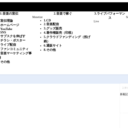
1.音楽の宣伝
2.音楽で稼ぐ
3.ライブパフォーマン
Monetize
S
ス
1.CD
0.宣伝理論
Live
2.音楽配信
1.ホームページ
3.グッズ販売
.YouTube
.SNS
4.著作権販売（印税）
4.サブスクを伸ばす
5.クラウドファンディング（投げ
5.チラシ・ポスター
銭）
6.ライブ配信
6.通販サイト
7.ファンコミュニティ
8.その他
8.音楽マーケティング事
例
.その他
記
事
を
新着記
検
索