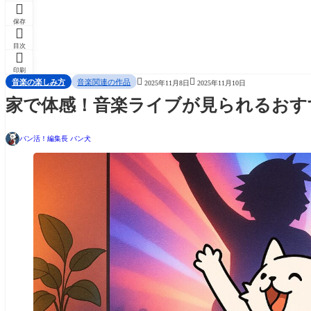

保存

目次

印刷


音楽の楽しみ方
音楽関連の作品
2025年11月8日
2025年11月10日
家で体感！音楽ライブが見られるおすす
バン活！編集長 バン犬