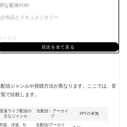
お得な最強VOD
れた独占作品とドキュメンタリー
いサービス
目次を全て見る
るか確認する方法
て配信ジャンルや視聴方法が異なります。ここでは、音
一覧で比較します。
ント
音楽ライブ配信の
生配信・アーカイ
PPVの有無
主なジャンル
ブ
する
邦楽、洋楽、K-
生配信/アーカイ