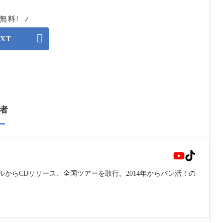
 無料!

EXT
者
ルからCDリリース、全国ツアーを敢行。2014年からバン活！の