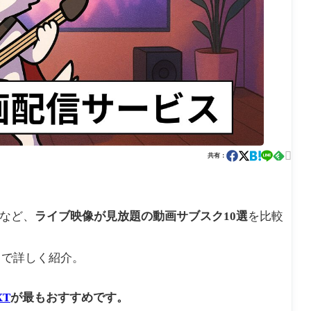

共有：
ドなど、
ライブ映像が見放題の動画サブスク10選
を比較
まで詳しく紹介。
XT
が最もおすすめです。