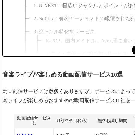
1. U-NEXT：幅広いジャンルとポイントが
2. Netflix：有名アーティストの厳選さ
3. ジャンル特化型サービス
K-POP、国内アイドル、Avex系に強
アニメ・声優ライブに強いサービス
4. ライブ中継や専門性の高いサービス
音楽ライブが楽しめる動画配信サービス10選
好きなアーティストのライブ映像が配信されてい
登録していなくても検索できる？
動画配信サービスは数多くありますが、サービスによっ
楽ライブが楽しめるおすすめの動画配信サービス10社を
効率よく調べるコツ
音楽ライブ動画配信サービスを選ぶ際の重要ポイ
動画配信サービス
月額料金（税込）
無料お試し期間
名
1. 好みのジャンルが配信されているか確認