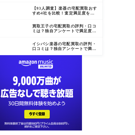
る方法｜Amazon Merch on Dem
and
【93人調査】楽器の宅配買取おす
すめ4社を比較！査定満足度を徹
底検証
買取王子の宅配買取の評判・口コ
ミは？独自アンケートで満足度を
徹底調査
イシバシ楽器の宅配買取の評判・
口コミは？独自アンケートで満足
度を徹底調査