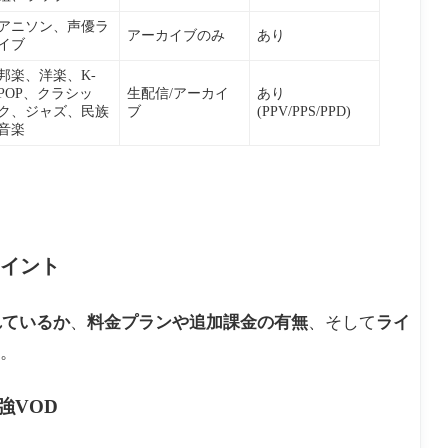
アニソン、声優ラ
アーカイブのみ
あり
イブ
邦楽、洋楽、K-
POP、クラシッ
生配信/アーカイ
あり
ク、ジャズ、民族
ブ
(PPV/PPS/PPD)
音楽
イント
れているか
、
料金プランや追加課金の有無
、そして
ライ
。
強VOD