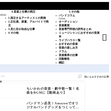
4.音楽と仕事の両立
5.その他
ideline
バンドコラム
1.両立するアーティストの実例
Colum
2.正社員、派遣、アルバイトで両
オーディション
立
音楽教室
3.見た目が自由な仕事
音楽専門学校の評判まとめ
4.その他
ミュージシャンにおすすめの音楽

本
ライブハウス一覧
おすすめの音楽
音楽の楽しみ方
ドラム
音楽業界の仕事
活動報告
雑記
他にもおすすめの記事
事
ちいかわの音楽・劇中歌一覧！名
曲をBGMに【動画あり】
バンドマン必見！Amazonでオリ
ジナルバンドグッズをつくって売