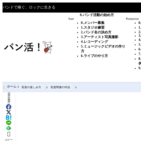
バンドで稼ぐ、ロックに生きる
0.バンド活動の始め方
Start
Promotion
0.メンバー募集
1.スタジオ練習
2
2.バンド名の決め方
3
3.アーティスト写真撮影
4.レコーディング
5.ミュージックビデオの作り
方
6.ライブのやり方
9
ホーム
音楽の楽しみ方
音楽関連の作品

SHARE:

コピー