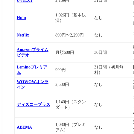
U-NEXT
2,189円
31日間
2. ライブ配信やPPVに対応しているか確認
3. 無料お試し期間を活用する
1,026円（基本決
Hulu
なし
済）
まとめ：音楽ライブを楽しむならU-NEXTからは
Netflix
890円〜2,290円
なし
Amazonプライム
月額600円
30日間
ビデオ
Leminoプレミア
31日間（初月無
990円
ム
料）
WOWOWオンラ
2,530円
なし
イン
1,140円（スタン
ディズニープラス
なし
ダード）
1,080円（プレミ
ABEMA
なし
アム）